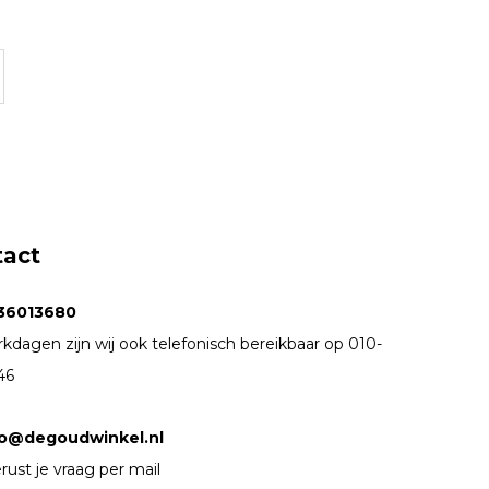
tact
36013680
kdagen zijn wij ook telefonisch bereikbaar op 010-
46
fo@degoudwinkel.nl
rust je vraag per mail