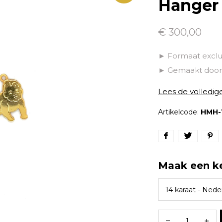
Hanger
€ 300,00
► Formaat exclu
► Gemaakt door 
Lees de volledig
Artikelcode:
HMH-
Maak een k