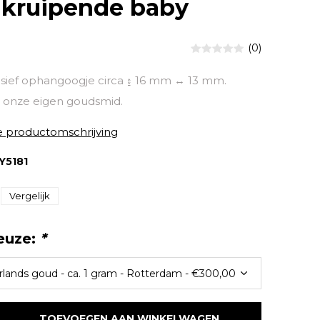
 kruipende baby
(0)
sief ophangoogje circa ↨ 16 mm ↔ 13 mm.
onze eigen goudsmid.
e productomschrijving
Y5181
Vergelijk
euze:
*
TOEVOEGEN AAN WINKELWAGEN