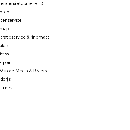
zenden/retourneren &
chten
ntenservice
emap
aratieservice & ringmaat
alen
iews
arplan
 in de Media & BN'ers
dprijs
atures