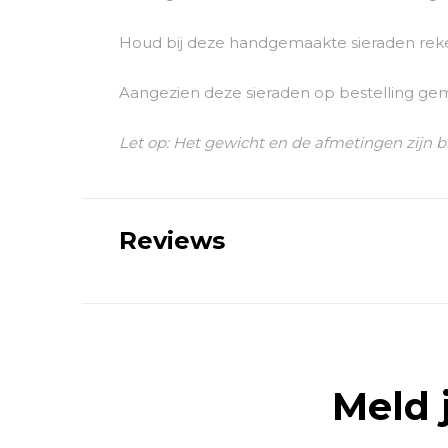
Houd bij deze handgemaakte sieraden reken
Aangezien deze sieraden op bestelling ge
Let op: Het gewicht en de afmetingen zijn b
Reviews
Meld 