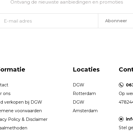
Ontvang de nieuwste aanbiedingen en promoties
Abonneer
formatie
Locaties
Con
tact
DGW
06
r ons
Rotterdam
Op wer
d verkopen bij DGW
DGW
47824
emene voorwaarden
Amsterdam
in
acy Policy & Disclaimer
Stel ge
aalmethoden