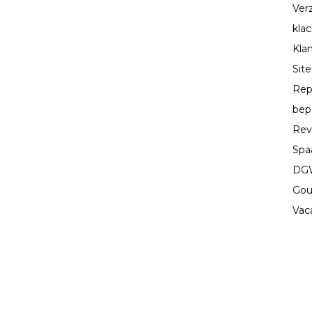
Ver
kla
Kla
Sit
Rep
bep
Rev
Spa
DGW
Gou
Vac