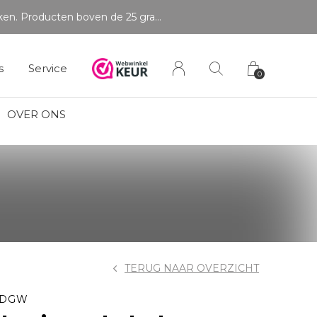
LET OP: wil jij iets zien van zwaarder dan 25 gram? Maak dan een afspraak om het product te bekijken. Producten boven de 25 gram NIET aanwezig in winkel.
s
Service
0
OVER ONS
TERUG NAAR OVERZICHT
 DGW