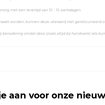
ing met een levertijd van 10 - 15 werkdagen.
maakt worden, kunnen deze uiteraard niet geretourneerd o
ij benadering omdat deze (zoals altijd bij handwerk) iets ku
je aan voor onze nieuw