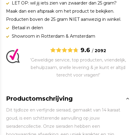
LET OP: wil jij iets zien van zwaarder dan 25 gram?
Maak dan een afspraak om het product te bekijken.
Producten boven de 25 gram NIET aanwezig in winkel.
Betaal in delen
Showroom in Rotterdam & Amsterdam
9.6
/
2092
‘Geweldige service, top producten, vriendelijk,
behulpzaam, snelle levering & je kunt er altijd
terecht voor vragen!’
Productomschrijving
Dit tijdloze en verfijnde sieraad, gemaakt van 14 karaat
goud, is een schitterende aanvulling op jouw
sieradencollectie. Onze sieraden hebben een
hoogwaardige afwerking, een uniek karakter en zijn