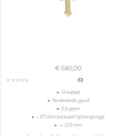
€ 580,00
(0)
► 14 karaat
► Nederlands goud
► 3.6 gram
► ↕ 37 mm exclusief ophangoogje
► ↔ 21.5 mm