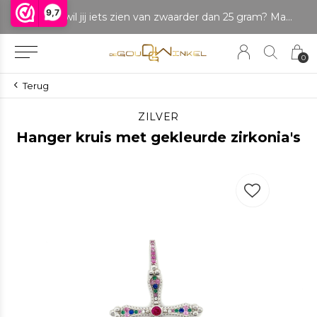
9,7
LET OP: wil jij iets zien van zwaarder dan 25 gram? Maak dan een afspraak om het product te bekijken. Producten boven de 25 gram NIET aanwezig in winkel.
Betaal in delen
0
Terug
ZILVER
Hanger kruis met gekleurde zirkonia's