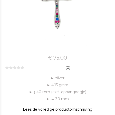
€ 75,00
(0)
► zilver
► 4.15 gram
► ↨ 40 mm (excl. ophangoogje)
► ↔ 30 mm
Lees de volledige productomschrijving