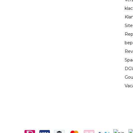
kla
Kla
Sit
Rep
bep
Rev
Spa
DGW
Gou
Vac