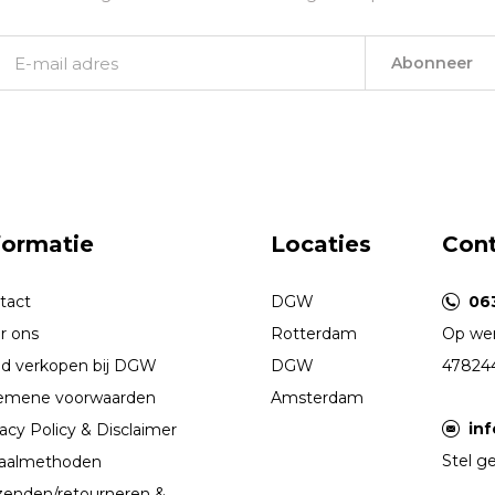
Abonneer
formatie
Locaties
Con
tact
DGW
06
r ons
Rotterdam
Op wer
d verkopen bij DGW
DGW
47824
emene voorwaarden
Amsterdam
in
acy Policy & Disclaimer
Stel ge
aalmethoden
zenden/retourneren &