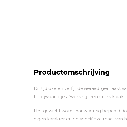
Productomschrijving
Dit tijdloze en verfijnde sieraad, gemaakt 
hoogwaardige afwerking, een uniek karakter
Het gewicht wordt nauwkeurig bepaald door
eigen karakter en de specifieke maat van he