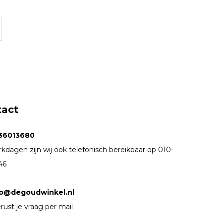
tact
36013680
kdagen zijn wij ook telefonisch bereikbaar op 010-
46
fo@degoudwinkel.nl
rust je vraag per mail