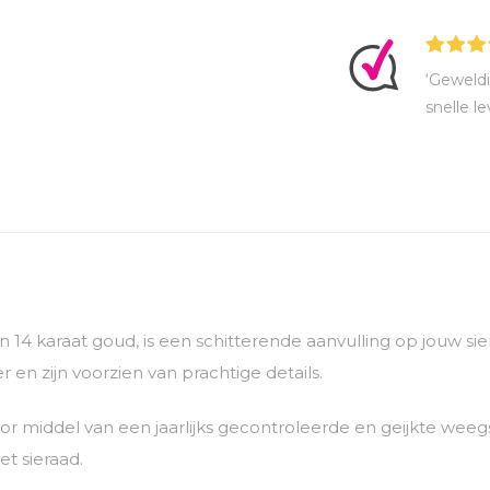
‘Geweldi
snelle le
van 14 karaat goud, is een schitterende aanvulling op jouw 
 en zijn voorzien van prachtige details.
 middel van een jaarlijks gecontroleerde en geijkte weegs
t sieraad.