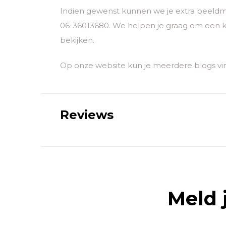
Indien gewenst kunnen we je extra beeldm
06-36013680. We helpen je graag om een k
bekijken.
Op onze website kun je meerdere blogs vin
Reviews
Meld 