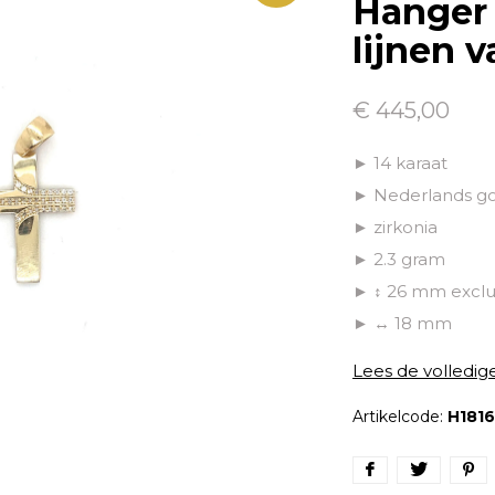
Hanger 
lijnen v
€ 445,00
► 14 karaat
► Nederlands g
► zirkonia
► 2.3 gram
► ↕ 26 mm exclu
► ↔ 18 mm
Lees de volledig
Artikelcode:
H1816