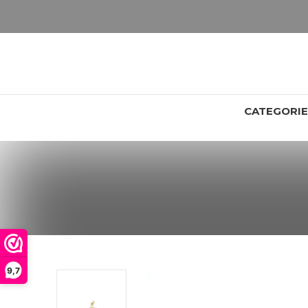
LET OP: wil jij iets zien van zwaarder dan 25 gram? Maak dan een afspraak om het product te bekijken. Producten boven de 25 gram NIET aanwezig in winkel.
CATEGORI
9,7