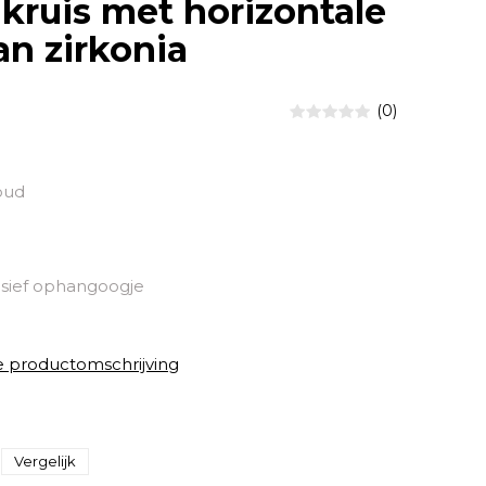
kruis met horizontale
an zirkonia
(0)
oud
sief ophangoogje
e productomschrijving
Vergelijk