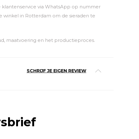
nze klantenservice via WhatsApp op nummer
 winkel in Rotterdam om de sieraden te
ud, maatvoering en het productieproces.
SCHRIJF JE EIGEN REVIEW
sbrief