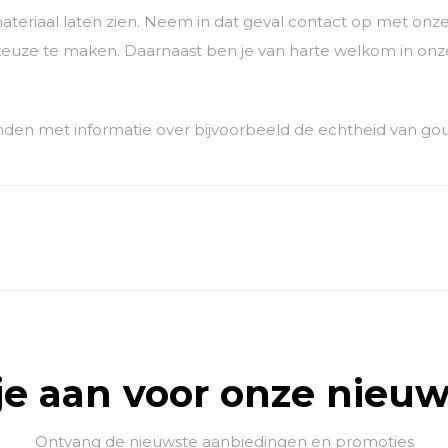
ateriaal laten zien. Neem in dat geval contact op met o
euze te maken. Daarnaast ben je van harte welkom in onze
den met informatie over bijvoorbeeld de echtheid van go
je aan voor onze nieuw
Ontvang de nieuwste aanbiedingen en promoties