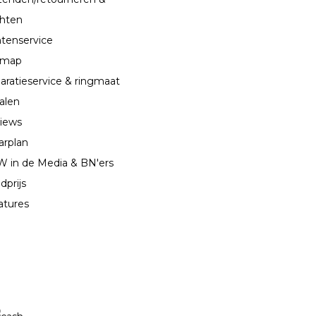
chten
ntenservice
emap
aratieservice & ringmaat
alen
iews
arplan
 in de Media & BN'ers
dprijs
atures