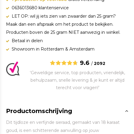
0636013680 klantenservice
LET OP: wil jij iets zien van zwaarder dan 25 gram?
Maak dan een afspraak om het product te bekijken.
Producten boven de 25 gram NIET aanwezig in winkel.
Betaal in delen
Showroom in Rotterdam & Amsterdam
9.6
/
2092
‘Geweldige service, top producten, vriendelijk,
behulpzaam, snelle levering & je kunt er altijd
terecht voor vragen!’
Productomschrijving
Dit tijdloze en verfijnde sieraad, gemaakt van 18 karaat
goud, is een schitterende aanvulling op jouw