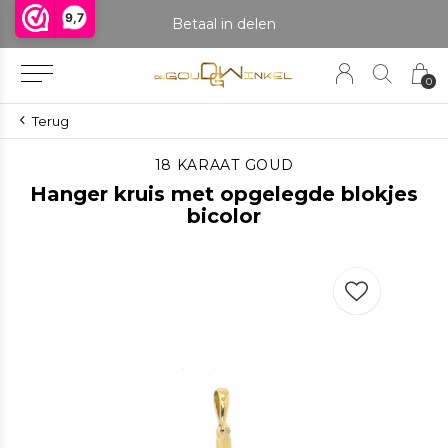
9,7
praak om het product te bekijken. Producten boven de 25 gram NIET aanwezig in winkel.
Betaal in delen
0
Terug
18 KARAAT GOUD
Hanger kruis met opgelegde blokjes
bicolor