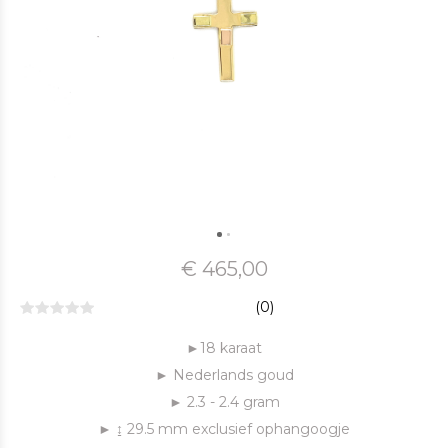
€ 465,00
(0)
►18 karaat
► Nederlands goud
► 2.3 - 2.4 gram
► ↨ 29.5 mm exclusief ophangoogje