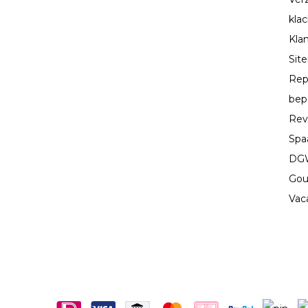
kla
Kla
Sit
Rep
bep
Rev
Spa
DGW
Gou
Vac