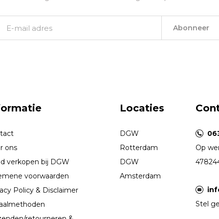
Abonneer
formatie
Locaties
Con
tact
DGW
06
r ons
Rotterdam
Op wer
d verkopen bij DGW
DGW
47824
emene voorwaarden
Amsterdam
in
acy Policy & Disclaimer
Stel ge
aalmethoden
zenden/retourneren &