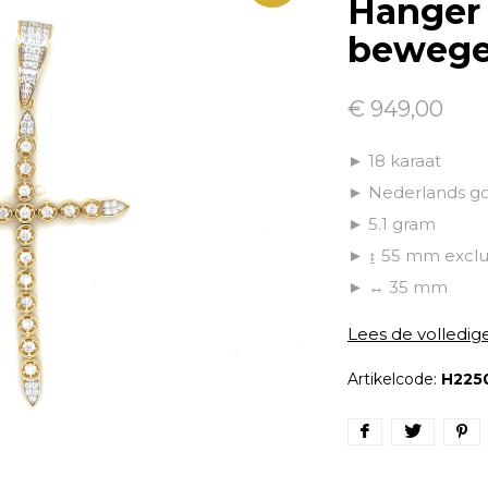
Hanger 
bewegel
€ 949,00
► 18 karaat
► Nederlands g
► 5.1 gram
► ↨ 55 mm exclu
► ↔ 35 mm
Lees de volledig
Artikelcode:
H225