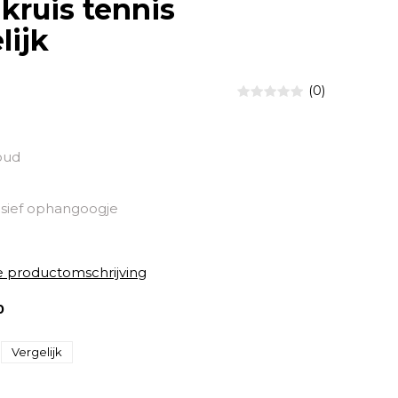
kruis tennis
ijk
(0)
oud
sief ophangoogje
e productomschrijving
0
Vergelijk