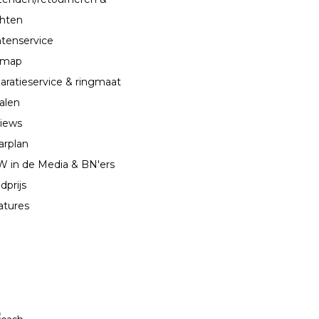
chten
ntenservice
emap
aratieservice & ringmaat
alen
iews
arplan
 in de Media & BN'ers
dprijs
atures