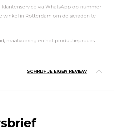
nze klantenservice via WhatsApp op nummer
 winkel in Rotterdam om de sieraden te
ud, maatvoering en het productieproces.
SCHRIJF JE EIGEN REVIEW
sbrief