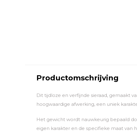
Productomschrijving
Dit tijdloze en verfijnde sieraad, gemaakt 
hoogwaardige afwerking, een uniek karakter
Het gewicht wordt nauwkeurig bepaald door
eigen karakter en de specifieke maat van he