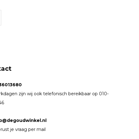
tact
36013680
kdagen zijn wij ook telefonisch bereikbaar op 010-
46
fo@degoudwinkel.nl
rust je vraag per mail