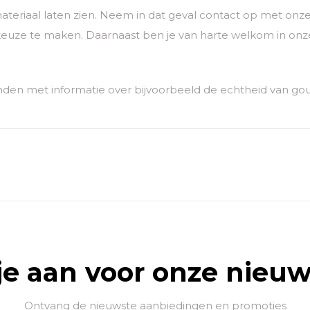
ateriaal laten zien. Neem in dat geval contact op met o
euze te maken. Daarnaast ben je van harte welkom in onze
den met informatie over bijvoorbeeld de echtheid van go
je aan voor onze nieuw
Ontvang de nieuwste aanbiedingen en promoties