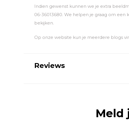
Indien gewenst kunnen we je extra beeldm
06-36013680. We helpen je graag om een k
bekijken.
Op onze website kun je meerdere blogs vin
Reviews
Meld 