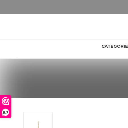
LET OP: wil jij iets zien van zwaarder dan 25 gram? Maak dan een afspraak om het product te bekijken. Producten boven de 25 gram NIET aanwezig in winkel.
CATEGORI
9,7