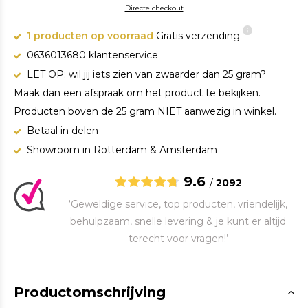
Directe checkout
1 producten op voorraad
Gratis verzending
0636013680 klantenservice
LET OP: wil jij iets zien van zwaarder dan 25 gram?
Maak dan een afspraak om het product te bekijken.
Producten boven de 25 gram NIET aanwezig in winkel.
Betaal in delen
Showroom in Rotterdam & Amsterdam
9.6
/
2092
‘Geweldige service, top producten, vriendelijk,
behulpzaam, snelle levering & je kunt er altijd
terecht voor vragen!’
Productomschrijving