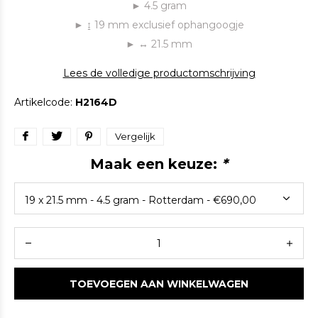
► 4.5 gram
► ↨ 19 mm exclusief ophangoogje
► ↔ 21.5 mm
Lees de volledige productomschrijving
Artikelcode:
H2164D
Vergelijk
Maak een keuze:
*
TOEVOEGEN AAN WINKELWAGEN