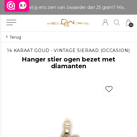
9,7
LET OP: wil jij iets zien van zwaarder dan 25 gram? Maak dan een afspraak om het product te bekijken. Producten boven de 25 gram NIET aanwezig in winkel.
0
Terug
14 KARAAT GOUD - VINTAGE SIERAAD (OCCASION)
Hanger stier ogen bezet met
diamanten