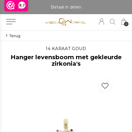
9,7
praak om het product te bekijken. Producten boven de 25 gram NIET aanwezig in winkel.
Betaal in delen
0
Terug
14 KARAAT GOUD
Hanger levensboom met gekleurde
zirkonia's