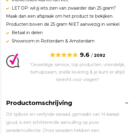
LET OP: wil jij iets zien van zwaarder dan 25 gram?
Maak dan een afspraak om het product te bekijken.
Producten boven de 25 gram NIET aanwezig in winkel.
Betaal in delen
Showroom in Rotterdam & Amsterdam
9.6
/
2092
‘Geweldige service, top producten, vriendelijk,
behulpzaam, snelle levering & je kunt er altijd
terecht voor vragen!’
Productomschrijving
Dit tijdloze en verfijnde sieraad, gemaakt van 14 karaat
goud, is een schitterende aanvulling op jouw
sieradencollectie. Onze sieraden hebben een