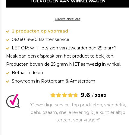
TOEVOEGEN AAN WINKELWAGEN
Directe checkout
2 producten op voorraad
0636013680 klantenservice
LET OP: wil jij iets zien van zwaarder dan 25 gram?
Maak dan een afspraak om het product te bekijken.
Producten boven de 25 gram NIET aanwezig in winkel.
Betaal in delen
Showroom in Rotterdam & Amsterdam
9.6
/
2092
‘Geweldige service, top producten, vriendelijk,
behulpzaam, snelle levering & je kunt er altijd
terecht voor vragen!’