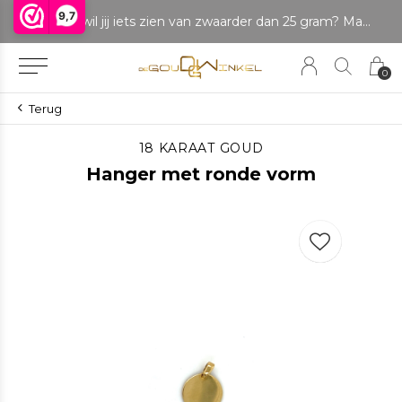
9,7
LET OP: wil jij iets zien van zwaarder dan 25 gram? Maak dan een afspraak om het product te bekijken. Producten boven de 25 gram NIET aanwezig in winkel.
0
Terug
18 KARAAT GOUD
Hanger met ronde vorm