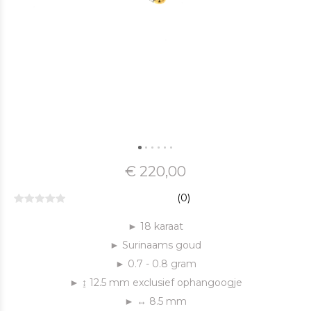
€ 220,00
(0)
► 18 karaat
► Surinaams goud
► 0.7 - 0.8 gram
► ↨ 12.5 mm exclusief ophangoogje
► ↔ 8.5 mm