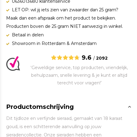
0636013680 klantenservice
LET OP: wil jij iets zien van zwaarder dan 25 gram?
Maak dan een afspraak om het product te bekijken.
Producten boven de 25 gram NIET aanwezig in winkel.
Betaal in delen
Showroom in Rotterdam & Amsterdam
9.6
/
2092
‘Geweldige service, top producten, vriendelijk,
behulpzaam, snelle levering & je kunt er altijd
terecht voor vragen!’
Productomschrijving
Dit tijdloze en verfijnde sieraad, gemaakt van 18 karaat
goud, is een schitterende aanvulling op jouw
sieradencollectie. Onze sieraden hebben een