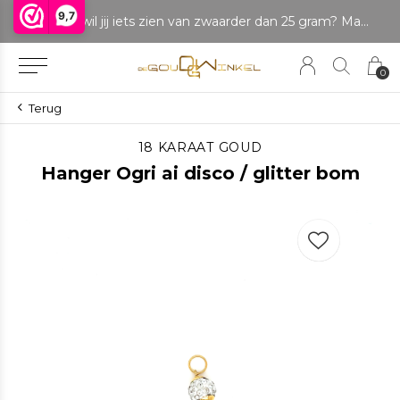
9,7
LET OP: wil jij iets zien van zwaarder dan 25 gram? Maak dan een afspraak om het product te bekijken. Producten boven de 25 gram NIET aanwezig in winkel.
0
Terug
18 KARAAT GOUD
Hanger Ogri ai disco / glitter bom