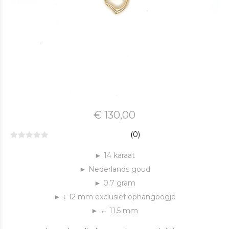
€ 130,00
(0)
► 14 karaat
► Nederlands goud
► 0.7 gram
► ↨ 12 mm exclusief ophangoogje
► ↔ 11.5 mm