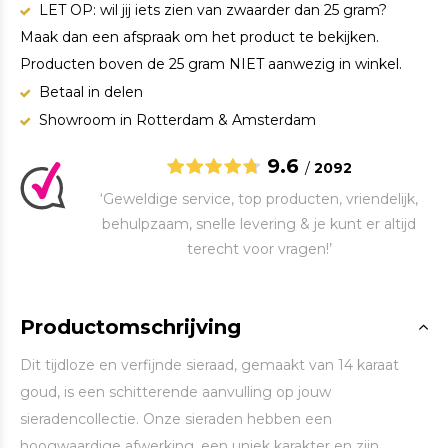
LET OP: wil jij iets zien van zwaarder dan 25 gram?
Maak dan een afspraak om het product te bekijken.
Producten boven de 25 gram NIET aanwezig in winkel.
Betaal in delen
Showroom in Rotterdam & Amsterdam
9.6
/
2092
‘Geweldige service, top producten, vriendelijk,
behulpzaam, snelle levering & je kunt er altijd
terecht voor vragen!’
Productomschrijving
Dit tijdloze en verfijnde sieraad, gemaakt van 14 karaat
goud, is een schitterende aanvulling op jouw
sieradencollectie. Onze sieraden hebben een
hoogwaardige afwerking, een uniek karakter en zijn