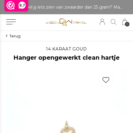
9,7
LET OP: wil jij iets zien van zwaarder dan 25 gram? Maak dan een afspraak om het product te bekijken. Producten boven de 25 gram NIET aanwezig in winkel.
0
Terug
14 KARAAT GOUD
Hanger opengewerkt clean hartje