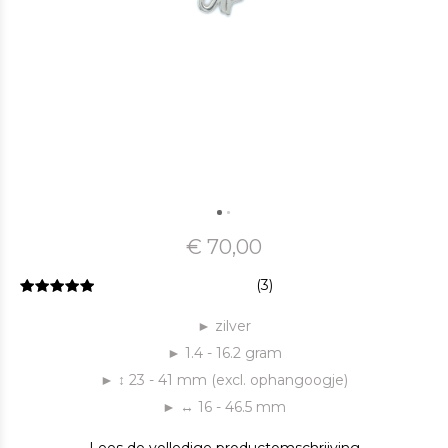
€ 70,00
(3)
► zilver
► 1.4 - 16.2 gram
► ↕ 23 - 41 mm (excl. ophangoogje)
► ↔ 16 - 46.5 mm