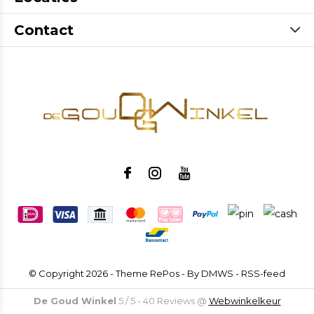
Contact
© Copyright
2026
- Theme RePos - By
DMWS
-
RSS-feed
De Goud Winkel
5
/
5
-
40
Reviews @
Webwinkelkeur