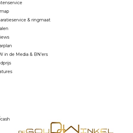
ntenservice
emap
aratieservice & ringmaat
alen
iews
arplan
 in de Media & BN'ers
dprijs
atures