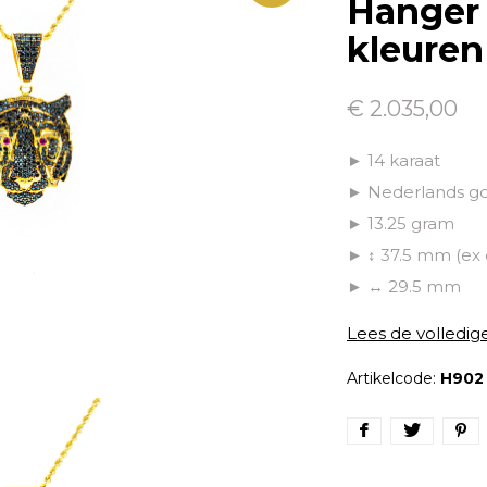
Hanger 
kleuren
€ 2.035,00
► 14 karaat
► Nederlands g
► 13.25 gram
► ↕ 37.5 mm (ex
► ↔ 29.5 mm
Lees de volledig
Artikelcode:
H902