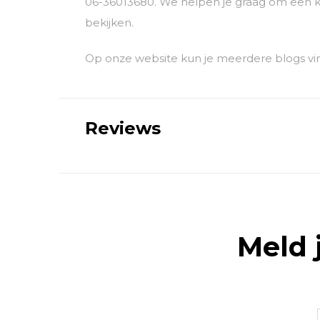
06-36013680. We helpen je graag om een k
bekijken.
Op onze website kun je meerdere blogs vin
Reviews
Meld 