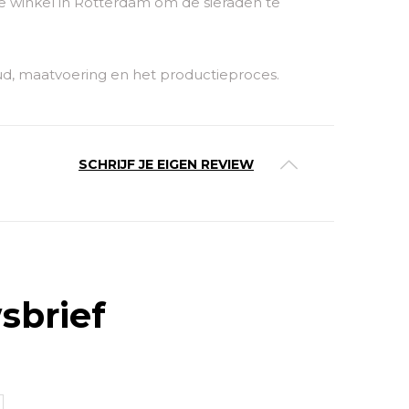
 winkel in Rotterdam om de sieraden te
ud, maatvoering en het productieproces.
SCHRIJF JE EIGEN REVIEW
sbrief