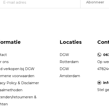
Abonneer
formatie
Locaties
Con
tact
DGW
06
r ons
Rotterdam
Op wer
d verkopen bij DGW
DGW
47824
emene voorwaarden
Amsterdam
in
acy Policy & Disclaimer
Stel ge
aalmethoden
zenden/retourneren &
chten