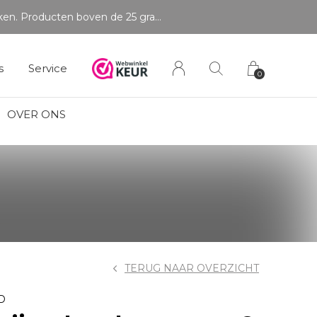
LET OP: wil jij iets zien van zwaarder dan 25 gram? Maak dan een afspraak om het product te bekijken. Producten boven de 25 gram NIET aanwezig in winkel.
s
Service
0
OVER ONS
TERUG NAAR OVERZICHT
D