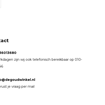
tact
36013680
kdagen zijn wij ook telefonisch bereikbaar op 010-
46
fo@degoudwinkel.nl
rust je vraag per mail