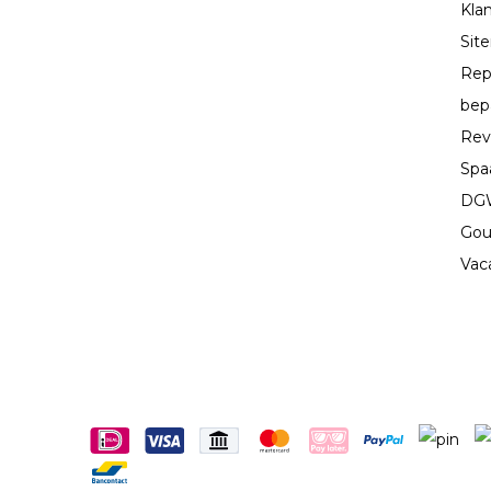
Kla
Sit
Rep
bep
Rev
Spa
DGW
Gou
Vac