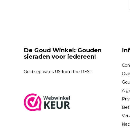
De Goud Winkel: Gouden
In
sieraden voor iedereen!
Con
Gold separates US from the REST
Ove
Gou
Alg
Priv
Bet
Ver
kla