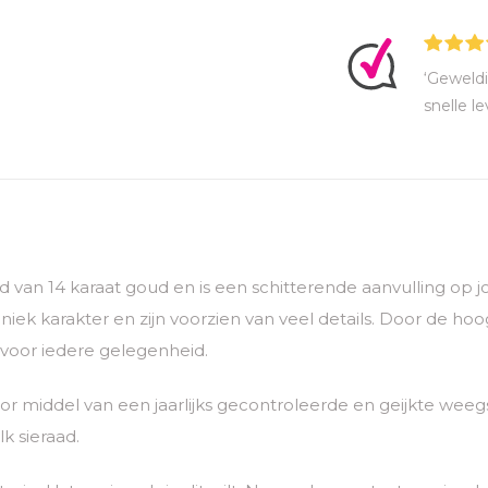
‘Geweldi
snelle le
digd van 14 karaat goud en is een schitterende aanvulling op
ek karakter en zijn voorzien van veel details. Door de ho
 voor iedere gelegenheid.
 middel van een jaarlijks gecontroleerde en geijkte weegs
k sieraad.