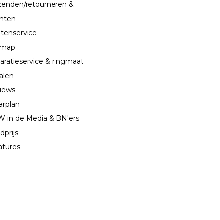
zenden/retourneren &
chten
ntenservice
emap
aratieservice & ringmaat
alen
iews
arplan
 in de Media & BN'ers
dprijs
atures