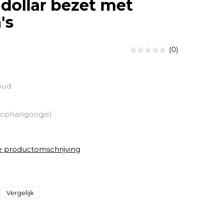
dollar bezet met
's
(0)
oud
 ophangoogje)
e productomschrijving
Vergelijk