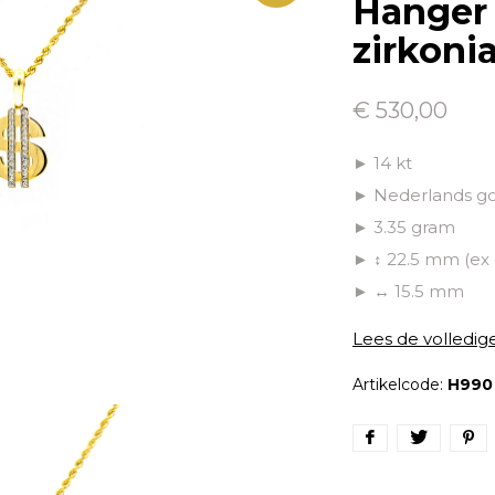
Hanger 
zirkonia
€ 530,00
► 14 kt
► Nederlands g
► 3.35 gram
► ↕ 22.5 mm (ex
► ↔ 15.5 mm
Lees de volledig
Artikelcode:
H990