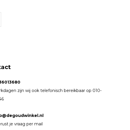
tact
36013680
kdagen zijn wij ook telefonisch bereikbaar op 010-
46
fo@degoudwinkel.nl
rust je vraag per mail