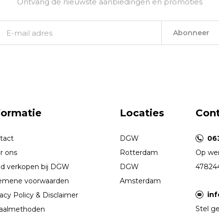
Ontvang de nieuwste aanbiedingen en promoties
Abonneer
formatie
Locaties
Con
tact
DGW
06
r ons
Rotterdam
Op wer
d verkopen bij DGW
DGW
47824
emene voorwaarden
Amsterdam
in
acy Policy & Disclaimer
Stel ge
aalmethoden