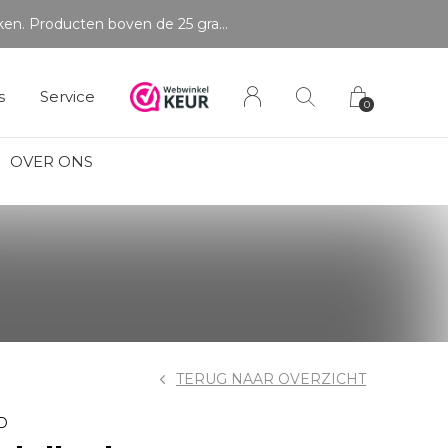
LET OP: wil jij iets zien van zwaarder dan 25 gram? Maak dan een afspraak om het product te bekijken. Producten boven de 25 gram NIET aanwezig in winkel.
s
Service
0
OVER ONS
TERUG NAAR OVERZICHT
D