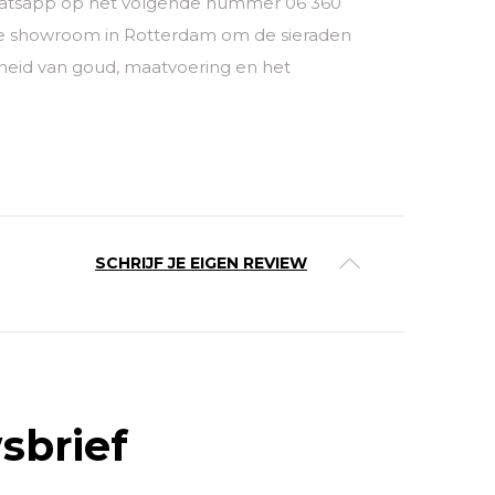
a whatsapp op het volgende nummer 06 360
ze showroom in Rotterdam om de sieraden
theid van goud, maatvoering en het
SCHRIJF JE EIGEN REVIEW
sbrief