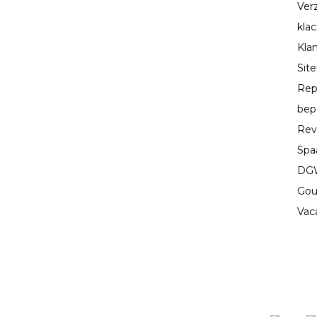
Ver
kla
Kla
Sit
Rep
bep
Rev
Spa
DGW
Gou
Vac