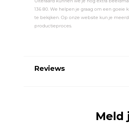
Uiteraard kunnen we je nog extra beeldmat
136 80. We helpen je graag om een goeie 
te bekijken. Op onze website kun je meerd
productieproces.
Reviews
Meld 