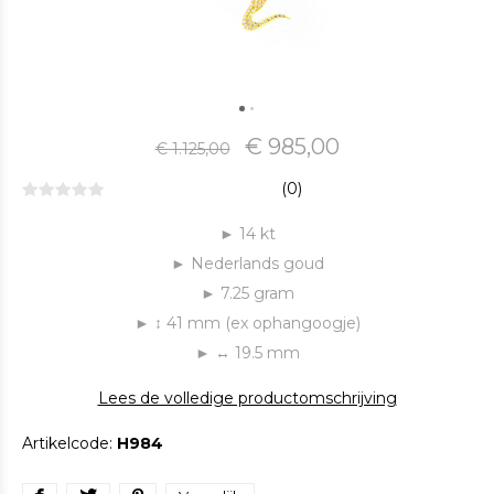
€ 985,00
€ 1.125,00
(0)
► 14 kt
► Nederlands goud
► 7.25 gram
► ↕ 41 mm (ex ophangoogje)
► ↔ 19.5 mm
Lees de volledige productomschrijving
Artikelcode:
H984