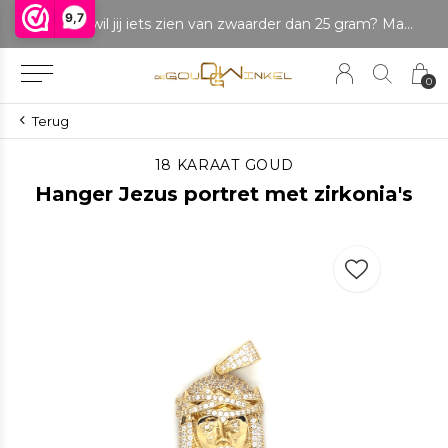
9,7
LET OP: wil jij iets zien van zwaarder dan 25 gram? Maak dan een afspraak om het product te bekijken. Producten boven de 25 gram NIET aanwezig in winkel.
Betaal in delen
0
Terug
18 KARAAT GOUD
Hanger Jezus portret met zirkonia's