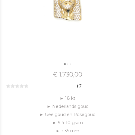
€ 1.730,00
(0)
► 18 kt
► Nederlands goud
► Geelgoud en Rosegoud
► 9.4-10 gram
► ↕ 35 mm