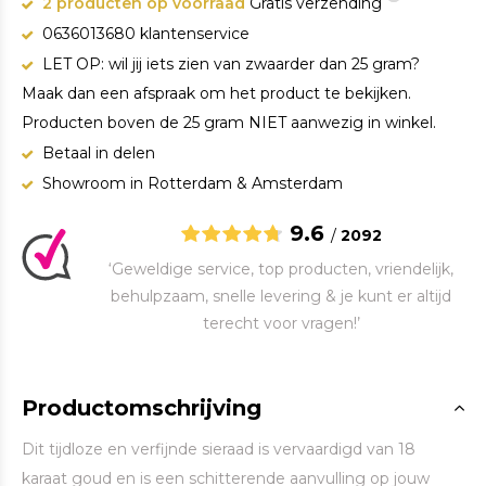
2 producten op voorraad
Gratis verzending
0636013680 klantenservice
LET OP: wil jij iets zien van zwaarder dan 25 gram?
Maak dan een afspraak om het product te bekijken.
Producten boven de 25 gram NIET aanwezig in winkel.
Betaal in delen
Showroom in Rotterdam & Amsterdam
9.6
/
2092
‘Geweldige service, top producten, vriendelijk,
behulpzaam, snelle levering & je kunt er altijd
terecht voor vragen!’
Productomschrijving
Dit tijdloze en verfijnde sieraad is vervaardigd van 18
karaat goud en is een schitterende aanvulling op jouw