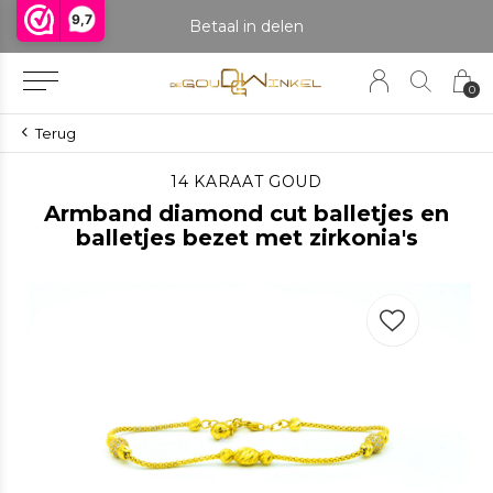
9,7
praak om het product te bekijken. Producten boven de 25 gram NIET aanwezig in winkel.
Betaal in delen
0
Terug
14 KARAAT GOUD
Armband diamond cut balletjes en
balletjes bezet met zirkonia's