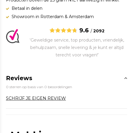
Producten boven de 25 gram NIET aanwezig in winkel.
Betaal in delen
Showroom in Rotterdam & Amsterdam
9.6
/
2092
‘Geweldige service, top producten, vriendelijk,
behulpzaam, snelle levering & je kunt er altijd
terecht voor vragen!’
Reviews
0 sterren op basis van 0 beoordelingen
SCHRIJF JE EIGEN REVIEW