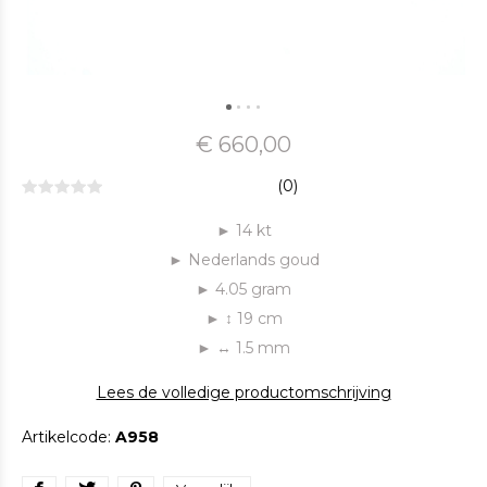
€ 660,00
(0)
► 14 kt
► Nederlands goud
► 4.05 gram
► ↕ 19 ​cm
► ↔ 1.5 mm
Lees de volledige productomschrijving
Artikelcode:
A958