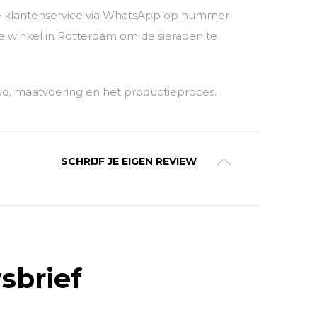
nze klantenservice via WhatsApp op nummer
 winkel in Rotterdam om de sieraden te
ud, maatvoering en het productieproces.
SCHRIJF JE EIGEN REVIEW
sbrief