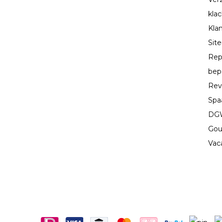
kla
Kla
Sit
Rep
bep
Rev
Spa
DGW
Gou
Vac