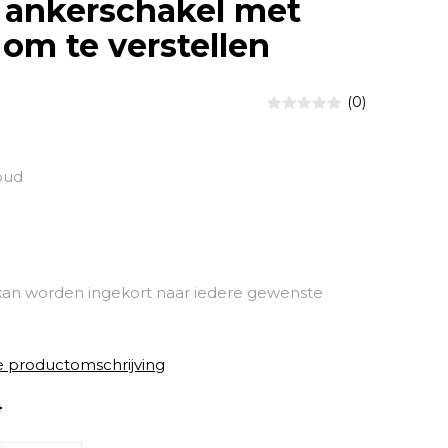
 ankerschakel met
 om te verstellen
(0)
oud
kan worden ingekort naar iedere gewenste
e productomschrijving
4