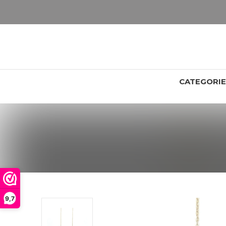
LET OP: wil jij iets zien van zwaarder dan 25 gram? Maak dan een afspraak om het product te bekijken. Producten boven de 25 gram NIET aanwezig in winkel.
CATEGORI
9,7