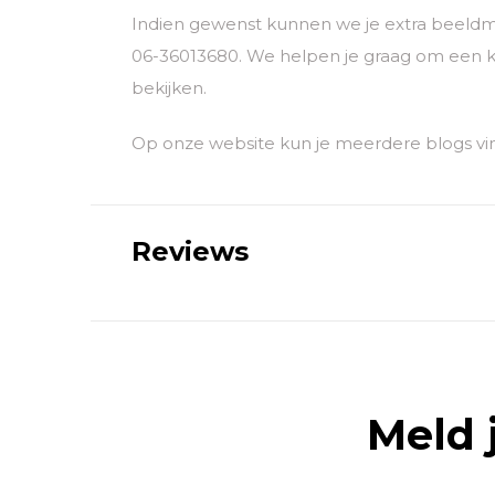
Indien gewenst kunnen we je extra beeldm
06-36013680. We helpen je graag om een k
bekijken.
Op onze website kun je meerdere blogs vin
Reviews
Meld 