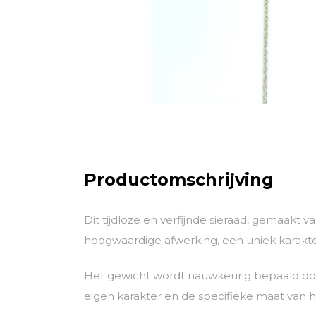
Productomschrijving
Dit tijdloze en verfijnde sieraad, gemaakt 
hoogwaardige afwerking, een uniek karakter
Het gewicht wordt nauwkeurig bepaald door
eigen karakter en de specifieke maat van he