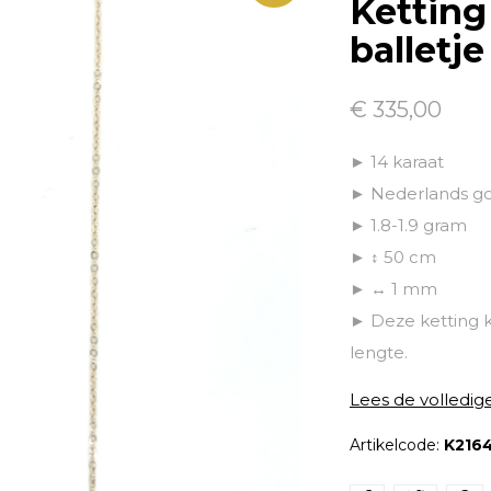
Ketting
balletje
€ 335,00
► 14 karaat
► Nederlands g
► 1.8-1.9 gram
► ↕ 50 cm
► ↔ 1 mm
► Deze ketting 
lengte.
Lees de volledig
Artikelcode:
K216