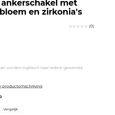
 ankerschakel met
bloem en zirkonia's
(0)
kan worden ingekort naar iedere gewenste
e productomschrijving
0
Vergelijk