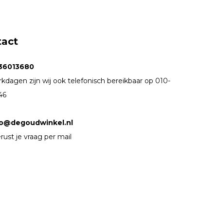
tact
36013680
kdagen zijn wij ook telefonisch bereikbaar op 010-
46
fo@degoudwinkel.nl
rust je vraag per mail