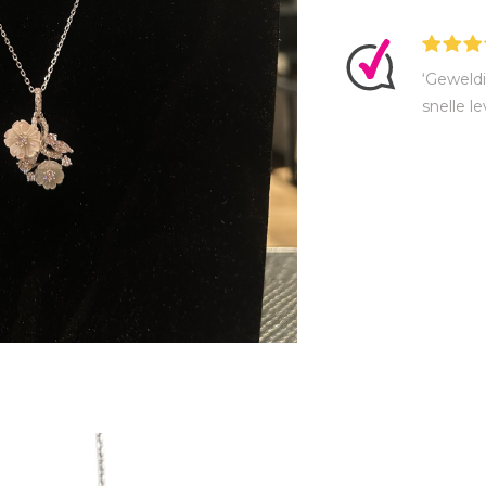
‘Geweldi
snelle le