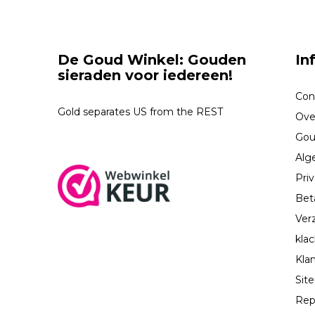
De Goud Winkel: Gouden
In
sieraden voor iedereen!
Con
Gold separates US from the REST
Ove
Gou
Alg
Priv
Bet
Ver
kla
Kla
Sit
Rep