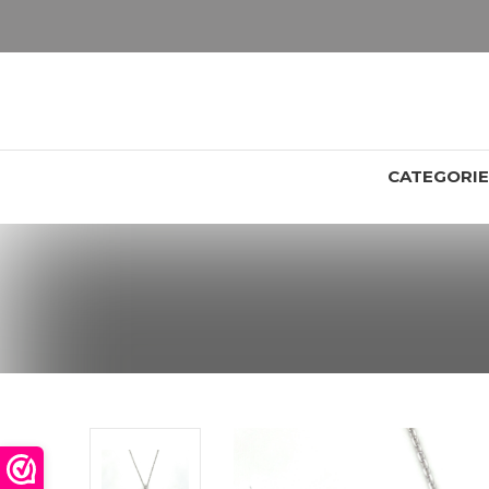
LET OP: wil jij iets zien van zwaarder dan 25 gram? Maak dan een afspraak om het product te bekijken. Producten boven de 25 gram NIET aanwezig in winkel.
CATEGORI