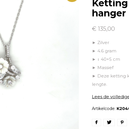
Ketting
hanger 
€ 135,00
► Zilver
► 4.6 gram
► ↕ 40+5 cm
► Massief
► Deze ketting 
lengte.
Lees de volledig
Artikelcode:
K204