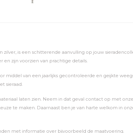
van zilver, is een schitterende aanvulling op jouw sieradenc
 en zijn voorzien van prachtige details.
 middel van een jaarlijks gecontroleerde en geijkte weegs
t sieraad.
ateriaal laten zien. Neem in dat geval contact op met o
euze te maken. Daarnaast ben je van harte welkom in onze
nden met informatie over bijvoorbeeld de maatvoering.