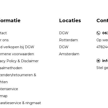
formatie
Locaties
Con
tact
DGW
06
r ons
Rotterdam
Op wer
d verkopen bij DGW
DGW
47824
emene voorwaarden
Amsterdam
in
acy Policy & Disclaimer
Stel ge
aalmethoden
zenden/retourneren &
chten
ntenservice
emap
aratieservice & ringmaat