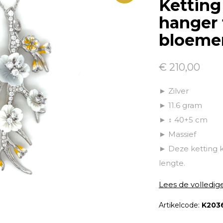
Ketting
hanger 
bloemen
€ 210,00
► Zilver
► 11.6 gram
► ↕ 40+5 cm
► Massief
► Deze ketting 
lengte.
Lees de volledig
Artikelcode:
K203