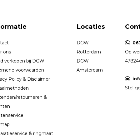
formatie
Locaties
Con
tact
DGW
06
r ons
Rotterdam
Op wer
d verkopen bij DGW
DGW
47824
emene voorwaarden
Amsterdam
in
acy Policy & Disclaimer
Stel ge
aalmethoden
zenden/retourneren &
chten
ntenservice
emap
aratieservice & ringmaat