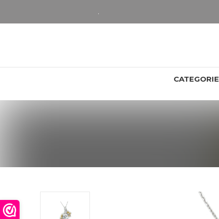
LET OP: wil jij iets zien van zwaarder dan 25 gram? Maak dan een afspraak om het product te bekijken. Producten boven de 25 gram NIET aanwezig in winkel.
CATEGORI