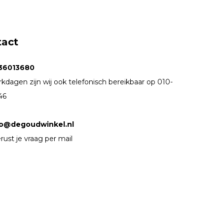
tact
36013680
kdagen zijn wij ook telefonisch bereikbaar op 010-
46
fo@degoudwinkel.nl
rust je vraag per mail