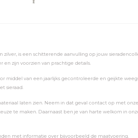
van zilver, is een schitterende aanvulling op jouw sieradenc
 en zijn voorzien van prachtige details.
 middel van een jaarlijks gecontroleerde en geijkte weegs
t sieraad.
ateriaal laten zien. Neem in dat geval contact op met o
euze te maken. Daarnaast ben je van harte welkom in onze
nden met informatie over bijvoorbeeld de maatvoering.