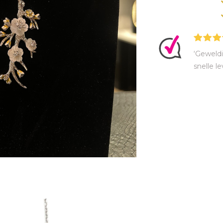
‘Geweldi
snelle le