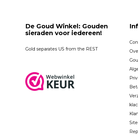
De Goud Winkel: Gouden
In
sieraden voor iedereen!
Con
Gold separates US from the REST
Ove
Gou
Alg
Priv
Bet
Ver
kla
Kla
Sit
Rep