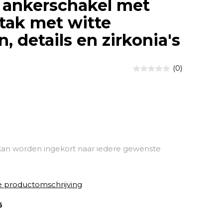
 ankerschakel met
tak met witte
, details en zirkonia's
(0)
kan worden ingekort naar iedere gewenste
e productomschrijving
6