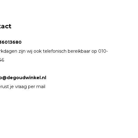
tact
36013680
kdagen zijn wij ook telefonisch bereikbaar op 010-
46
fo@degoudwinkel.nl
rust je vraag per mail