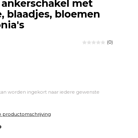
 ankerschakel met
e, blaadjes, bloemen
nia's
(0)
kan worden ingekort naar iedere gewenste
e productomschrijving
9