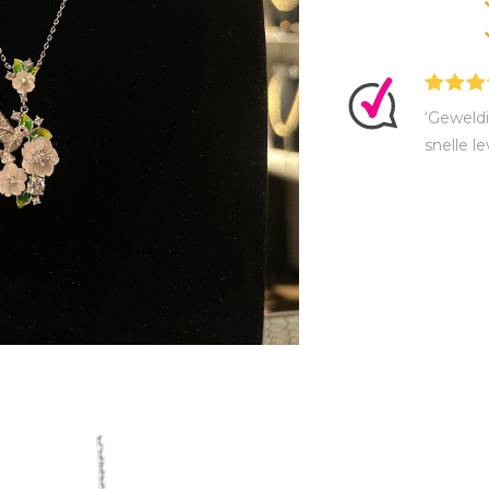
‘Geweldi
snelle le