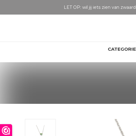
LET OP: wil jij iets zien van zwaarder dan 25 gram? Maak dan een afspraak om het product te bekijken. Producten boven de 25 gram NIET aanwezig in winkel.
CATEGORI