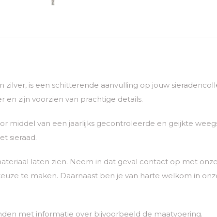
van zilver, is een schitterende aanvulling op jouw sieradenc
 en zijn voorzien van prachtige details.
 middel van een jaarlijks gecontroleerde en geijkte weegs
t sieraad.
ateriaal laten zien. Neem in dat geval contact op met o
euze te maken. Daarnaast ben je van harte welkom in onze
nden met informatie over bijvoorbeeld de maatvoering.