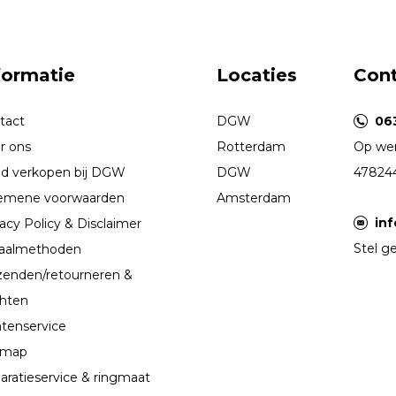
formatie
Locaties
Con
tact
DGW
06
r ons
Rotterdam
Op wer
d verkopen bij DGW
DGW
47824
emene voorwaarden
Amsterdam
in
acy Policy & Disclaimer
Stel ge
aalmethoden
zenden/retourneren &
chten
ntenservice
emap
aratieservice & ringmaat