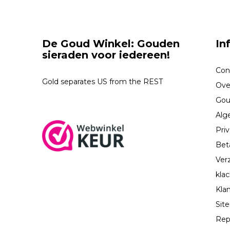
De Goud Winkel: Gouden
In
sieraden voor iedereen!
Con
Gold separates US from the REST
Ove
Gou
Alg
Priv
Bet
Ver
kla
Kla
Sit
Rep