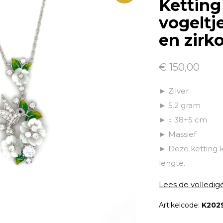
Ketting
vogeltj
en zirko
€ 150,00
► Zilver
► 5.2 gram
► ↕ 38+5 cm
► Massief
► Deze ketting 
lengte.
Lees de volledig
Artikelcode:
K202