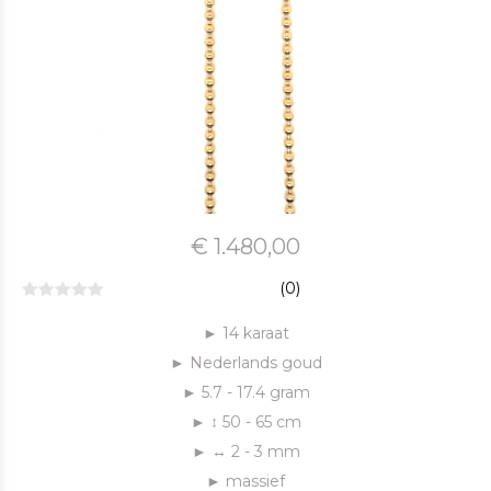
€ 1.480,00
(0)
► 14 karaat
► Nederlands goud
► 5.7 - 17.4 gram
► ↕ 50 - 65 cm
► ↔ 2 - 3 mm
► massief