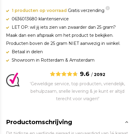
1 producten op voorraad
Gratis verzending
0636013680 klantenservice
LET OP: wil jij iets zien van zwaarder dan 25 gram?
Maak dan een afspraak om het product te bekijken.
Producten boven de 25 gram NIET aanwezig in winkel.
Betaal in delen
Showroom in Rotterdam & Amsterdam
9.6
/
2092
‘Geweldige service, top producten, vriendelijk,
behulpzaam, snelle levering & je kunt er altijd
terecht voor vragen!’
Productomschrijving
Dit tijdloze en verfijnde sieraad is vervaardigd van 14 karaat