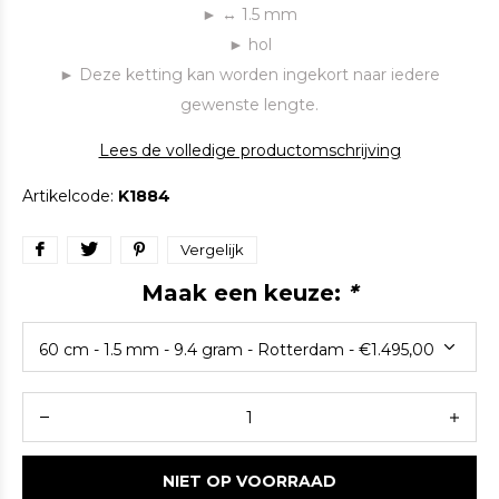
► ↔ 1.5 mm
► hol
► Deze ketting kan worden ingekort naar iedere
gewenste lengte.
Lees de volledige productomschrijving
Artikelcode:
K1884
Vergelijk
Maak een keuze:
*
NIET OP VOORRAAD