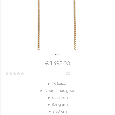
€ 1.495,00
(0)
► 18 karaat
► Nederlands goud
► occasion
► 9.4 gram
► ↕ 60 cm