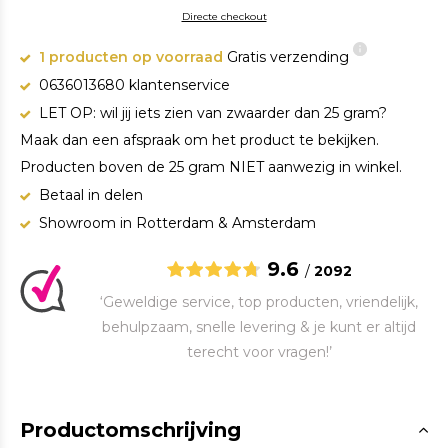
Directe checkout
1 producten op voorraad
Gratis verzending
0636013680 klantenservice
LET OP: wil jij iets zien van zwaarder dan 25 gram?
Maak dan een afspraak om het product te bekijken.
Producten boven de 25 gram NIET aanwezig in winkel.
Betaal in delen
Showroom in Rotterdam & Amsterdam
9.6
/
2092
‘Geweldige service, top producten, vriendelijk,
behulpzaam, snelle levering & je kunt er altijd
terecht voor vragen!’
Productomschrijving