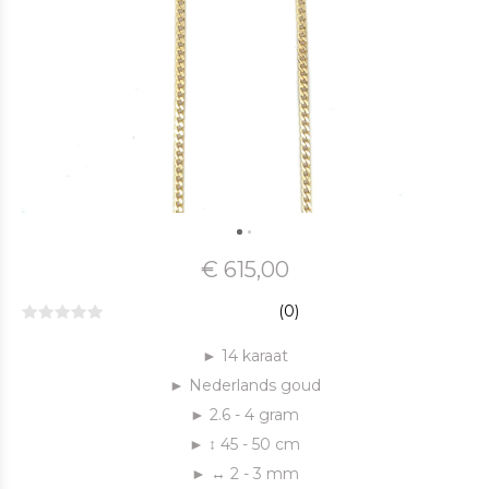
€ 615,00
(0)
► 14 karaat
► Nederlands goud
► 2.6 - 4 gram
► ↕ 45 - 50 cm
► ↔ 2 - 3 mm