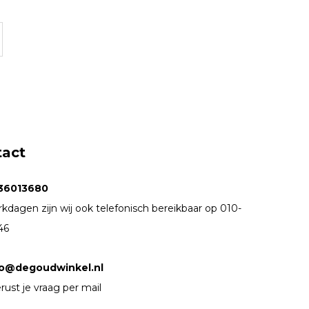
tact
36013680
kdagen zijn wij ook telefonisch bereikbaar op 010-
46
fo@degoudwinkel.nl
rust je vraag per mail