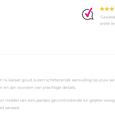
‘Geweldi
snelle le
van 14 karaat goud, is een schitterende aanvulling op jouw 
 en zijn voorzien van prachtige details.
 middel van een jaarlijks gecontroleerde en geijkte weegs
t sieraad.