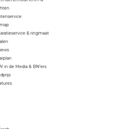
chten
ntenservice
emap
aratieservice & ringmaat
alen
iews
arplan
 in de Media & BN'ers
dprijs
atures