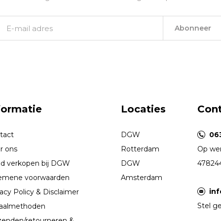
Abonneer
formatie
Locaties
Con
tact
DGW
06
r ons
Rotterdam
Op wer
d verkopen bij DGW
DGW
47824
emene voorwaarden
Amsterdam
in
acy Policy & Disclaimer
Stel ge
aalmethoden
zenden/retourneren &