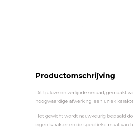
Productomschrijving
Dit tijdloze en verfijnde sieraad, gemaakt 
hoogwaardige afwerking, een uniek karakter
Het gewicht wordt nauwkeurig bepaald door
eigen karakter en de specifieke maat van he