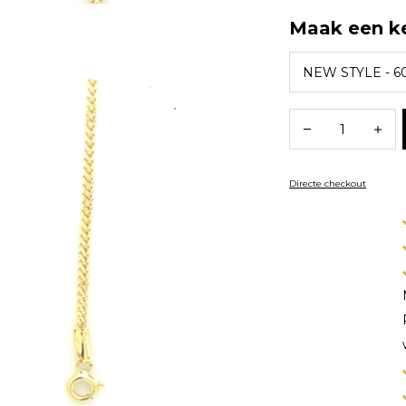
Maak een k
Directe checkout