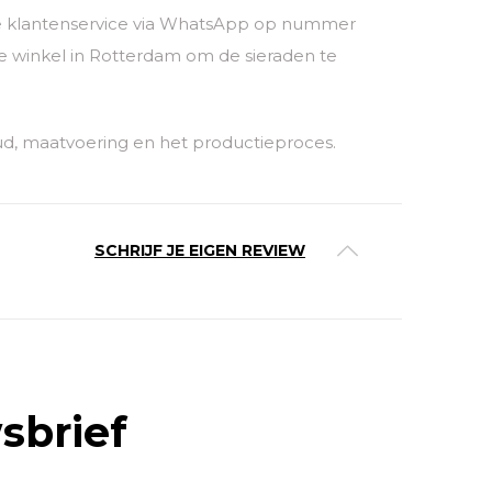
nze klantenservice via WhatsApp op nummer
 winkel in Rotterdam om de sieraden te
ud, maatvoering en het productieproces.
SCHRIJF JE EIGEN REVIEW
sbrief