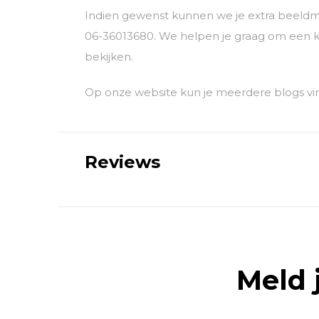
Indien gewenst kunnen we je extra beeldm
06-36013680. We helpen je graag om een k
bekijken.
Op onze website kun je meerdere blogs vin
Reviews
Meld 