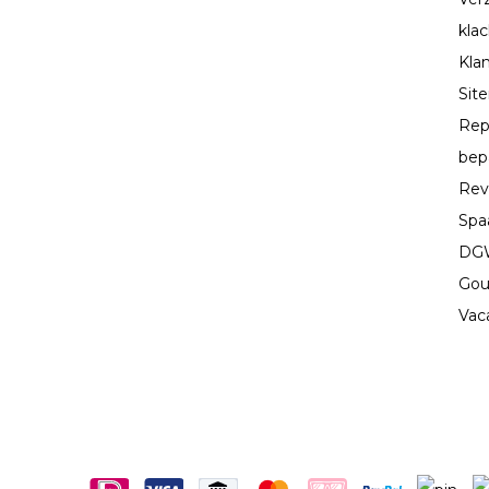
kla
Kla
Sit
Rep
bep
Rev
Spa
DGW
Gou
Vac