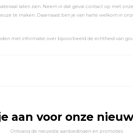
ateriaal laten zien. Neem in dat geval contact op met o
euze te maken. Daarnaast ben je van harte welkom in onze
den met informatie over bijvoorbeeld de echtheid van go
je aan voor onze nieuw
Ontvang de nieuwste aanbiedingen en promoties