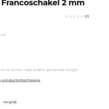
 Francoschakel 2 mm
(0)
oud
s in te korten naar iedere gewenste lengte.
e productomschrijving
Vergelijk