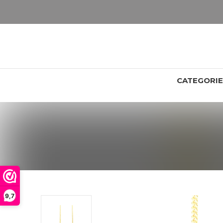
LET OP: wil jij iets zien van zwaarder dan 25 gram? Maak dan een afspraak om het product te bekijken. Producten boven de 25 gram NIET aanwezig in winkel.
CATEGORI
9,7