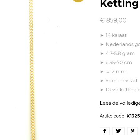
Ketting
€ 859,00
► 14 karaat
► Nederlands g
► 4.7-5.8 gram
► ↕ 55-70 cm
► ↔ 2 mm
► Semi-massief
► Deze ketting i
Lees de volledig
Artikelcode:
K1325