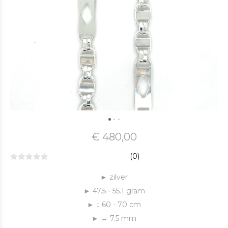
€ 480,00
(0)
► zilver
► 47.5 - 55.1 gram
► ↕ 60 - 70 cm
► ↔ 7.5 mm