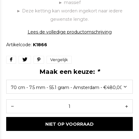
► massief
► Deze ketting kan worden ingekort naar iedere
gewenste lengte.
Lees de volledige productomschrijving
Artikelcode:
K1866
Vergelijk
Maak een keuze:
*
NIET OP VOORRAAD