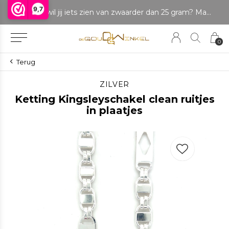
9,7
LET OP: wil jij iets zien van zwaarder dan 25 gram? Maak dan een afspraak om het product te bekijken. Producten boven de 25 gram NIET aanwezig in winkel.
Betaal in delen
0
Terug
ZILVER
Ketting Kingsleyschakel clean ruitjes
in plaatjes