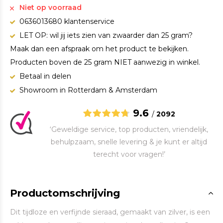
Niet op voorraad
0636013680 klantenservice
LET OP: wil jij iets zien van zwaarder dan 25 gram?
Maak dan een afspraak om het product te bekijken.
Producten boven de 25 gram NIET aanwezig in winkel.
Betaal in delen
Showroom in Rotterdam & Amsterdam
9.6
/
2092
‘Geweldige service, top producten, vriendelijk,
behulpzaam, snelle levering & je kunt er altijd
terecht voor vragen!’
Productomschrijving
Dit tijdloze en verfijnde sieraad, gemaakt van zilver, is een