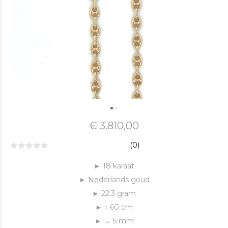
€ 3.810,00
(0)
► 18 karaat
► Nederlands goud
► 22.3 gram
► ↕ 60 cm
► ↔ 5 mm