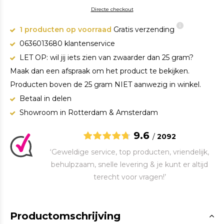
Directe checkout
1 producten op voorraad
Gratis verzending
0636013680 klantenservice
LET OP: wil jij iets zien van zwaarder dan 25 gram?
Maak dan een afspraak om het product te bekijken.
Producten boven de 25 gram NIET aanwezig in winkel.
Betaal in delen
Showroom in Rotterdam & Amsterdam
9.6
/
2092
‘Geweldige service, top producten, vriendelijk,
behulpzaam, snelle levering & je kunt er altijd
terecht voor vragen!’
Productomschrijving