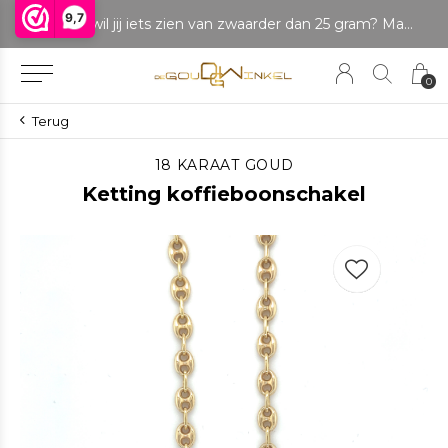
9,7
LET OP: wil jij iets zien van zwaarder dan 25 gram? Maak dan een afspraak om het product te bekijken. Producten boven de 25 gram NIET aanwezig in winkel.
Betaal in delen
0
Terug
18 KARAAT GOUD
Ketting koffieboonschakel