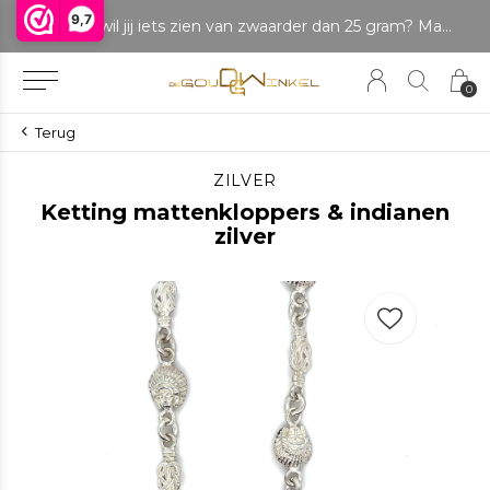
9,7
LET OP: wil jij iets zien van zwaarder dan 25 gram? Maak dan een afspraak om het product te bekijken. Producten boven de 25 gram NIET aanwezig in winkel.
0
Terug
ZILVER
Ketting mattenkloppers & indianen
zilver