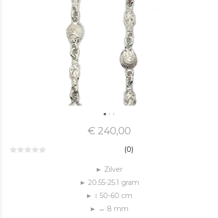
€ 240,00
(0)
► Zilver
► 20.55-25.1 gram
► ↕ 50-60 cm
► ↔ 8 mm