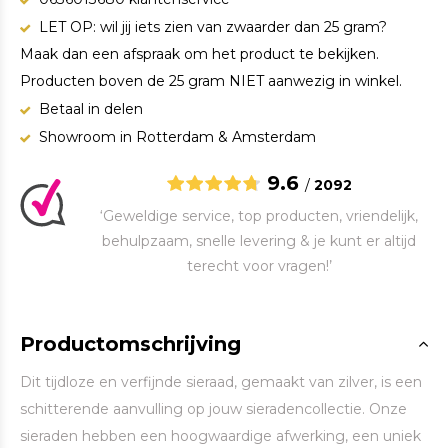
LET OP: wil jij iets zien van zwaarder dan 25 gram?
Maak dan een afspraak om het product te bekijken.
Producten boven de 25 gram NIET aanwezig in winkel.
Betaal in delen
Showroom in Rotterdam & Amsterdam
9.6
/
2092
‘Geweldige service, top producten, vriendelijk,
behulpzaam, snelle levering & je kunt er altijd
terecht voor vragen!’
Productomschrijving
Dit tijdloze en verfijnde sieraad, gemaakt van zilver, is een
schitterende aanvulling op jouw sieradencollectie. Onze
sieraden hebben een hoogwaardige afwerking, een uniek