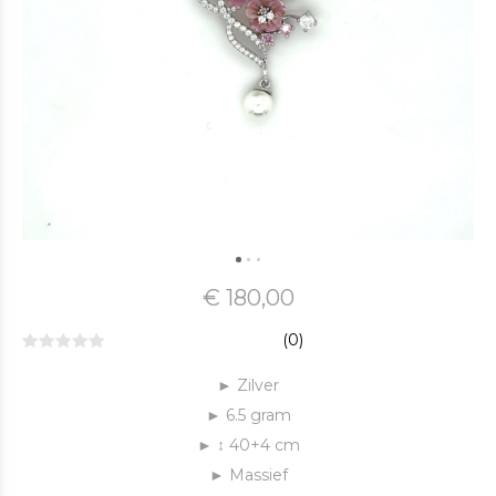
€ 180,00
(0)
► Zilver
► 6.5 gram
► ↕ 40+4 cm
► Massief