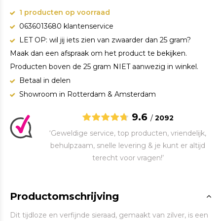
1 producten op voorraad
0636013680 klantenservice
LET OP: wil jij iets zien van zwaarder dan 25 gram?
Maak dan een afspraak om het product te bekijken.
Producten boven de 25 gram NIET aanwezig in winkel.
Betaal in delen
Showroom in Rotterdam & Amsterdam
9.6
/
2092
‘Geweldige service, top producten, vriendelijk,
behulpzaam, snelle levering & je kunt er altijd
terecht voor vragen!’
Productomschrijving
Dit tijdloze en verfijnde sieraad, gemaakt van zilver, is een