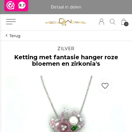
9,7
praak om het product te bekijken. Producten boven de 25 gram NIET aanwezig in winkel.
Betaal in delen
0
Terug
ZILVER
Ketting met fantasie hanger roze
bloemen en zirkonia's