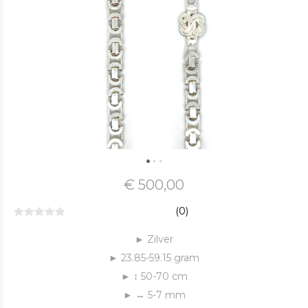
€ 500,00
(0)
► Zilver
► 23.85-59.15 gram
► ↕ 50-70 cm
► ↔ 5-7 mm