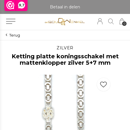
9,7
praak om het product te bekijken. Producten boven de 25 gram NIET aanwezig in winkel.
Betaal in delen
0
Terug
ZILVER
Ketting platte koningsschakel met
mattenklopper zilver 5+7 mm