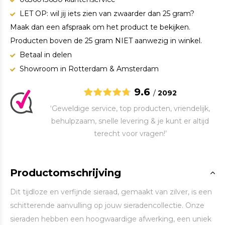
LET OP: wil jij iets zien van zwaarder dan 25 gram?
Maak dan een afspraak om het product te bekijken.
Producten boven de 25 gram NIET aanwezig in winkel.
Betaal in delen
Showroom in Rotterdam & Amsterdam
9.6
/
2092
‘Geweldige service, top producten, vriendelijk,
behulpzaam, snelle levering & je kunt er altijd
terecht voor vragen!’
Productomschrijving
Dit tijdloze en verfijnde sieraad, gemaakt van zilver, is een
schitterende aanvulling op jouw sieradencollectie. Onze
sieraden hebben een hoogwaardige afwerking, een uniek