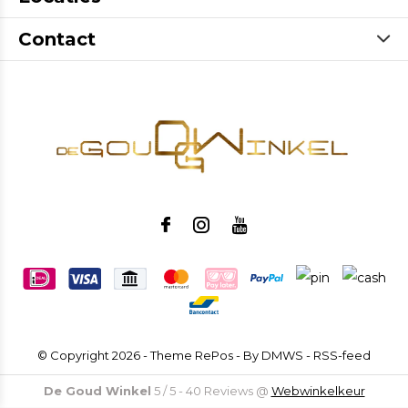
Contact
© Copyright
2026
- Theme RePos - By
DMWS
-
RSS-feed
De Goud Winkel
5
/
5
-
40
Reviews @
Webwinkelkeur