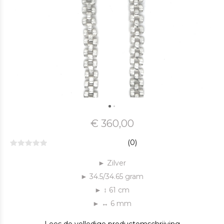
€ 360,00
(0)
► Zilver
► 34.5/34.65 gram
► ↕ 61 cm
► ↔ 6 mm