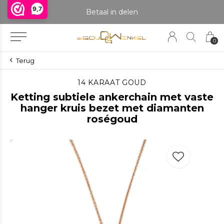
9,7
praak om het product te bekijken. Producten boven de 25 gram NIET aanwezig in winkel.
Betaal in delen
0
Terug
14 KARAAT GOUD
Ketting subtiele ankerchain met vaste
hanger kruis bezet met diamanten
roségoud