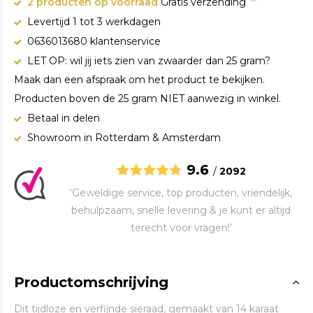
2 producten op voorraad
Gratis verzending
Levertijd 1 tot 3 werkdagen
0636013680 klantenservice
LET OP: wil jij iets zien van zwaarder dan 25 gram?
Maak dan een afspraak om het product te bekijken.
Producten boven de 25 gram NIET aanwezig in winkel.
Betaal in delen
Showroom in Rotterdam & Amsterdam
9.6
/
2092
‘Geweldige service, top producten, vriendelijk,
behulpzaam, snelle levering & je kunt er altijd
terecht voor vragen!’
Productomschrijving
Dit tijdloze en verfijnde sieraad, gemaakt van 14 karaat