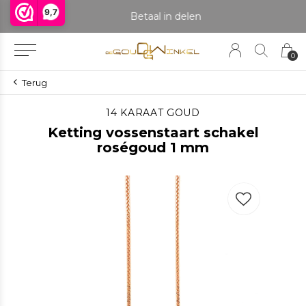
9,7
praak om het product te bekijken. Producten boven de 25 gram NIET aanwezig in winkel.
Betaal in delen
0
Terug
14 KARAAT GOUD
Ketting vossenstaart schakel
roségoud 1 mm