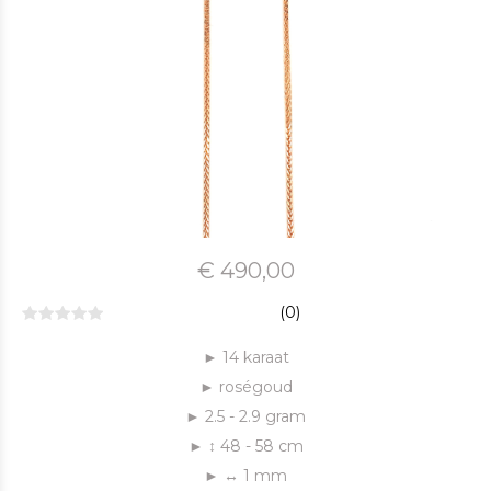
€ 490,00
(0)
► 14 karaat
► roségoud
► 2.5 - 2.9 gram
► ↕ 48 - 58 cm
► ↔ 1 mm