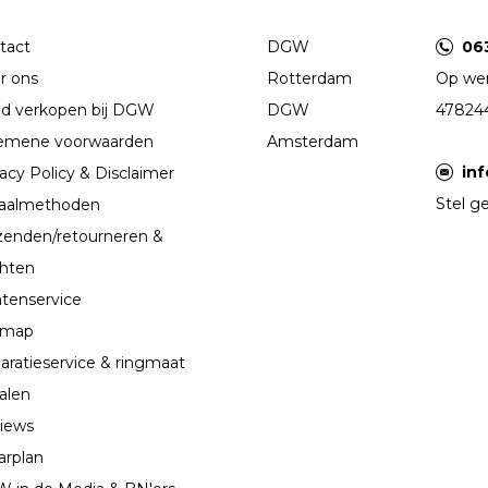
tact
DGW
06
r ons
Rotterdam
Op wer
d verkopen bij DGW
DGW
47824
emene voorwaarden
Amsterdam
in
acy Policy & Disclaimer
Stel ge
aalmethoden
zenden/retourneren &
chten
ntenservice
emap
aratieservice & ringmaat
alen
iews
arplan