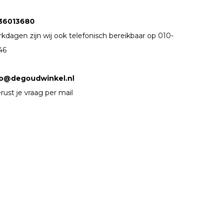
36013680
kdagen zijn wij ook telefonisch bereikbaar op 010-
46
fo@degoudwinkel.nl
rust je vraag per mail