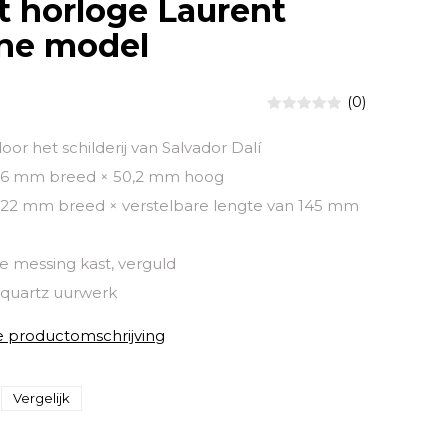
 horloge Laurent
ne model
(0)
or het schilderij van Salvador Dalí
 36 mm breed × 50,2 mm hoog
22 mm breed × verstelbare lengte van 145 mm
 messing kast, verguld
quartz uurwerk
e productomschrijving
Vergelijk