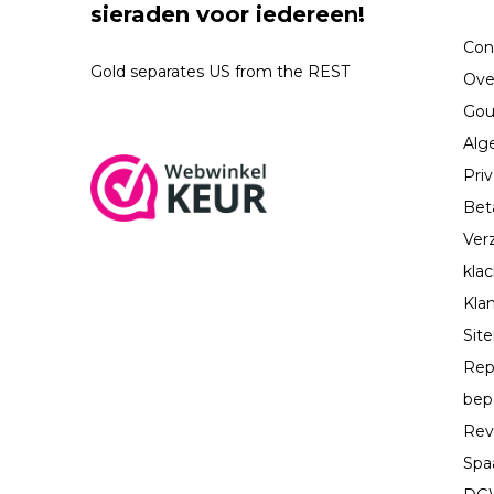
sieraden voor iedereen!
Con
Gold separates US from the REST
Ove
Gou
Alg
Priv
Bet
Ver
kla
Kla
Sit
Rep
bep
Rev
Spa