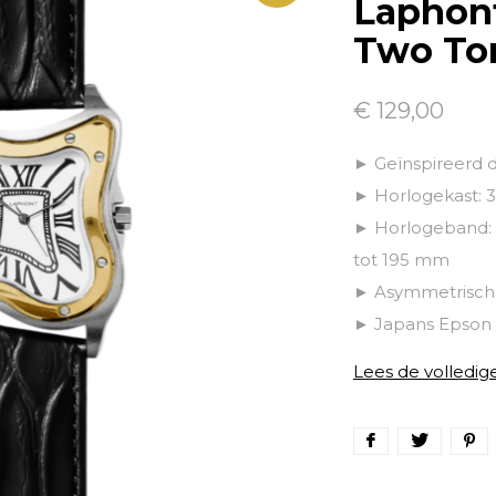
Laphont
Two To
€ 129,00
► Geïnspireerd do
► Horlogekast:
► Horlogeband: 
tot 195 mm
► Asymmetrische
► Japans Epson 
Lees de volledig