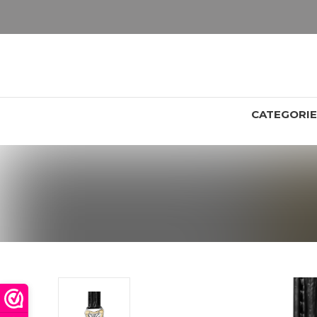
LET OP: wil jij iets zien van zwaarder dan 25 gram? Maak dan een afspraak om het product te bekijken. Producten boven de 25 gram NIET aanwezig in winkel.
CATEGORI