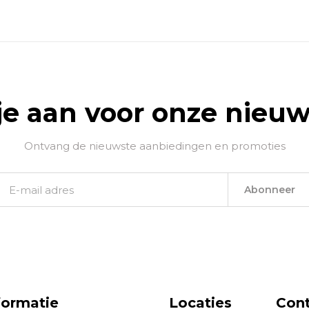
je aan voor onze nieuw
Ontvang de nieuwste aanbiedingen en promoties
Abonneer
formatie
Locaties
Con