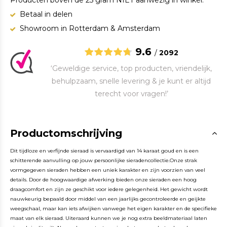
Producten boven de 25 gram NIET aanwezig in winkel.
Betaal in delen
Showroom in Rotterdam & Amsterdam
9.6
/
2092
‘Geweldige service, top producten, vriendelijk,
behulpzaam, snelle levering & je kunt er altijd
terecht voor vragen!’
Productomschrijving
Dit tijdloze en verfijnde sieraad is vervaardigd van 14 karaat goud en is een
schitterende aanvulling op jouw persoonlijke sieradencollectie.Onze strak
vormgegeven sieraden hebben een uniek karakter en zijn voorzien van veel
details. Door de hoogwaardige afwerking bieden onze sieraden een hoog
draagcomfort en zijn ze geschikt voor iedere gelegenheid. Het gewicht wordt
nauwkeurig bepaald door middel van een jaarlijks gecontroleerde en geijkte
weegschaal, maar kan iets afwijken vanwege het eigen karakter en de specifieke
maat van elk sieraad. Uiteraard kunnen we je nog extra beeldmateriaal laten