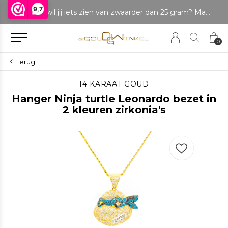
9,7
LET OP: wil jij iets zien van zwaarder dan 25 gram? Maak dan een afspraak om het product te bekijken. Producten boven de 25 gram NIET aanwezig in winkel.
0
Terug
14 KARAAT GOUD
Hanger Ninja turtle Leonardo bezet in
2 kleuren zirkonia's