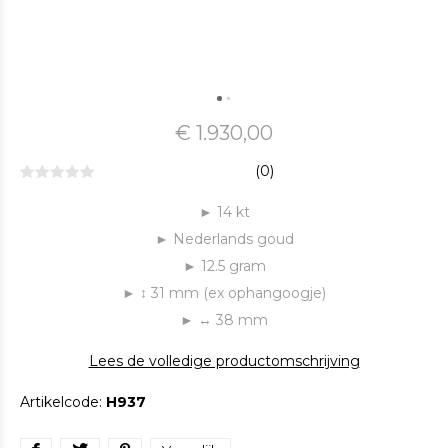
€ 1.930,00
(0)
► 14 kt
► Nederlands goud
► 12.5 gram
► ↕ 31 mm (ex ophangoogje)
► ↔ 38 mm
Lees de volledige productomschrijving
Artikelcode:
H937