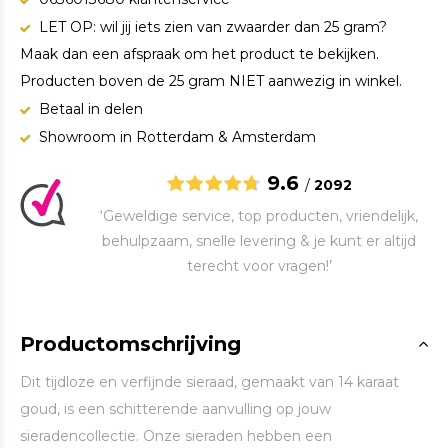
LET OP: wil jij iets zien van zwaarder dan 25 gram?
Maak dan een afspraak om het product te bekijken.
Producten boven de 25 gram NIET aanwezig in winkel.
Betaal in delen
Showroom in Rotterdam & Amsterdam
9.6
/
2092
‘Geweldige service, top producten, vriendelijk,
behulpzaam, snelle levering & je kunt er altijd
terecht voor vragen!’
Productomschrijving
Dit tijdloze en verfijnde sieraad, gemaakt van 14 karaat
goud, is een schitterende aanvulling op jouw
sieradencollectie. Onze sieraden hebben een