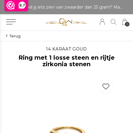
9,7
LET OP: wil jij iets zien van zwaarder dan 25 gram? Maak dan een afspraak om het product te bekijken. Producten boven de 25 gram NIET aanwezig in winkel.
0
Terug
14 KARAAT GOUD
Ring met 1 losse steen en rijtje
zirkonia stenen