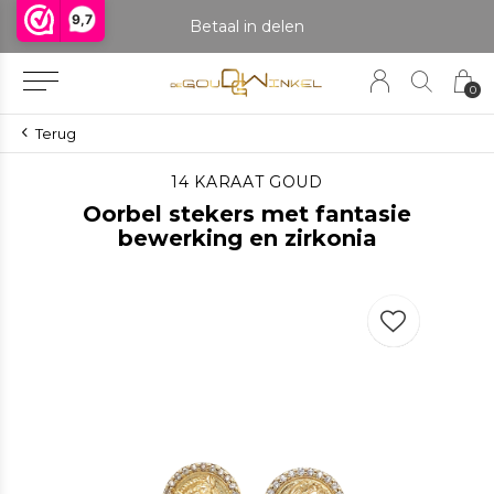
9,7
praak om het product te bekijken. Producten boven de 25 gram NIET aanwezig in winkel.
Betaal in delen
0
Terug
14 KARAAT GOUD
Oorbel stekers met fantasie
bewerking en zirkonia