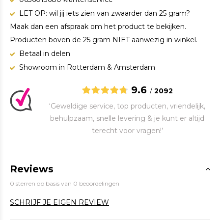
LET OP: wil jij iets zien van zwaarder dan 25 gram?
Maak dan een afspraak om het product te bekijken.
Producten boven de 25 gram NIET aanwezig in winkel.
Betaal in delen
Showroom in Rotterdam & Amsterdam
9.6
/
2092
‘Geweldige service, top producten, vriendelijk,
behulpzaam, snelle levering & je kunt er altijd
terecht voor vragen!’
Reviews
0 sterren op basis van 0 beoordelingen
SCHRIJF JE EIGEN REVIEW