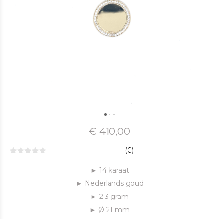
€ 410,00
(0)
► 14 karaat
► Nederlands goud
► 2.3 gram
► Ø 21 mm