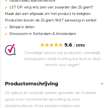
0636013680 klantenservice
LET OP: wil jij iets zien van zwaarder dan 25 gram?
Maak dan een afspraak om het product te bekijken.
Producten boven de 25 gram NIET aanwezig in winkel.
Betaal in delen
Showroom in Rotterdam & Amsterdam
9.6
/
2092
‘Geweldige service, top producten, vriendelijk,
behulpzaam, snelle levering & je kunt er altijd
terecht voor vragen!’
Productomschrijving
Dit tijdloze en verfijnde sieraad, gemaakt van 14 karaat
goud, is een schitterende aanvulling op jouw
sieradencollectie. Onze sieraden hebben een