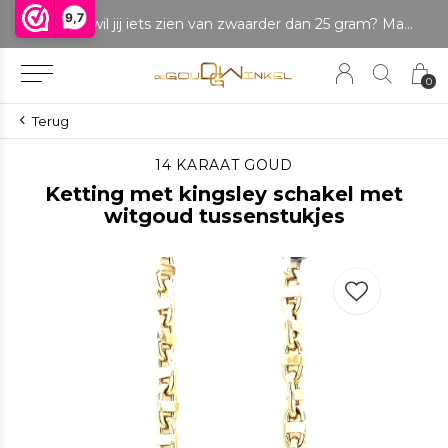
9,7
LET OP: wil jij iets zien van zwaarder dan 25 gram? Maak dan een afspraak om het product te bekijken. Producten boven de 25 gram NIET aanwezig in winkel.
0
Terug
14 KARAAT GOUD
Ketting met kingsley schakel met
witgoud tussenstukjes