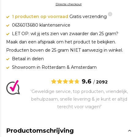
Directe checkout
1 producten op voorraad
Gratis verzending
0636013680 klantenservice
LET OP: wil jij iets zien van zwaarder dan 25 gram?
Maak dan een afspraak om het product te bekijken.
Producten boven de 25 gram NIET aanwezig in winkel.
Betaal in delen
Showroom in Rotterdam & Amsterdam
9.6
/
2092
‘Geweldige service, top producten, vriendelijk,
behulpzaam, snelle levering & je kunt er altijd
terecht voor vragen!’
Productomschrijving