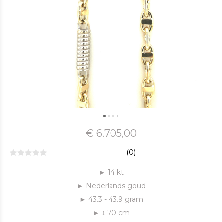
€ 6.705,00
(0)
► 14 kt
► Nederlands goud
► 43.3 - 43.9 gram
► ↕ 70 cm