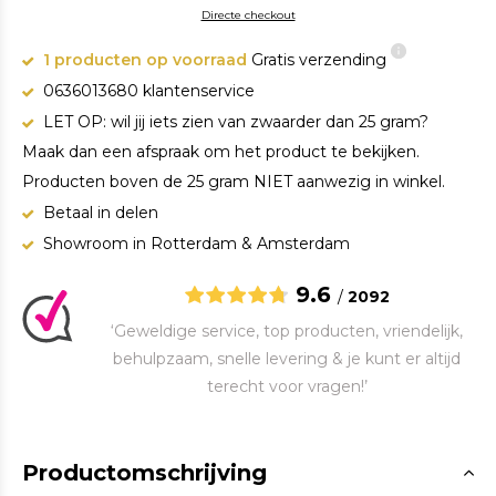
Directe checkout
1 producten op voorraad
Gratis verzending
0636013680 klantenservice
LET OP: wil jij iets zien van zwaarder dan 25 gram?
Maak dan een afspraak om het product te bekijken.
Producten boven de 25 gram NIET aanwezig in winkel.
Betaal in delen
Showroom in Rotterdam & Amsterdam
9.6
/
2092
‘Geweldige service, top producten, vriendelijk,
behulpzaam, snelle levering & je kunt er altijd
terecht voor vragen!’
Productomschrijving