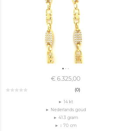
€ 6.325,00
(0)
► 14 kt
► Nederlands goud
► 41.3 gram
► ↕ 70 cm