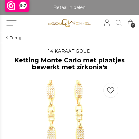
9,7
praak om het product te bekijken. Producten boven de 25 gram NIET aanwezig in winkel.
Betaal in delen
0
Terug
14 KARAAT GOUD
Ketting Monte Carlo met plaatjes
bewerkt met zirkonia's