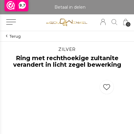
9,7
praak om het product te bekijken. Producten boven de 25 gram NIET aanwezig in winkel.
Betaal in delen
0
Terug
ZILVER
Ring met rechthoekige zultanite
verandert in licht zegel bewerking