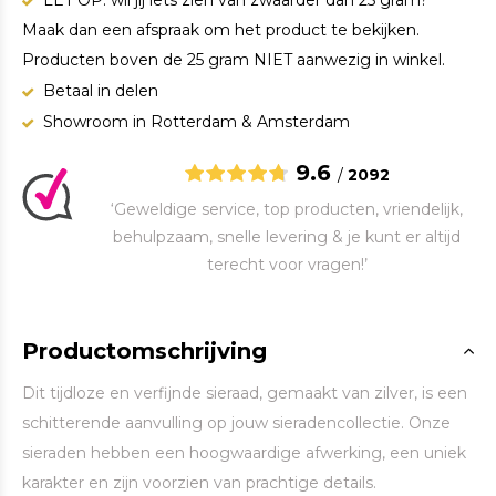
LET OP: wil jij iets zien van zwaarder dan 25 gram?
Maak dan een afspraak om het product te bekijken.
Producten boven de 25 gram NIET aanwezig in winkel.
Betaal in delen
Showroom in Rotterdam & Amsterdam
9.6
/
2092
‘Geweldige service, top producten, vriendelijk,
behulpzaam, snelle levering & je kunt er altijd
terecht voor vragen!’
Productomschrijving
Dit tijdloze en verfijnde sieraad, gemaakt van zilver, is een
schitterende aanvulling op jouw sieradencollectie. Onze
sieraden hebben een hoogwaardige afwerking, een uniek
karakter en zijn voorzien van prachtige details.