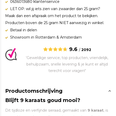
0636013680 klantenservice
LET OP: wil jij iets zien van zwaarder dan 25 gram?
Maak dan een afspraak om het product te bekijken.
Producten boven de 25 gram NIET aanwezig in winkel.
Betaal in delen
Showroom in Rotterdam & Amsterdam
9.6
/
2092
‘Geweldige service, top producten, vriendelijk,
behulpzaam, snelle levering & je kunt er altijd
terecht voor vragen!’
Productomschrijving
Blijft 9 karaats goud mooi?
Dit tijdloze en verfijnde sieraad, gemaakt van
9 karaat
, is