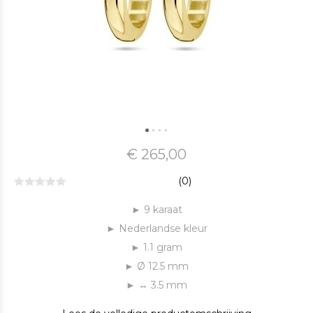
€ 265,00
(0)
► 9 karaat
► Nederlandse kleur
► 1.1 gram
► Ø 12.5 mm
► ↔ 3.5 mm