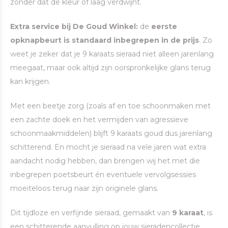
zonder dat de kleur of laag verdwijnt.
Extra service bij De Goud Winkel:
de
eerste
opknapbeurt is standaard inbegrepen in de prijs
. Zo
weet je zeker dat je 9 karaats sieraad niet alleen jarenlang
meegaat, maar ook altijd zijn oorspronkelijke glans terug
kan krijgen.
Met een beetje zorg (zoals af en toe schoonmaken met
een zachte doek en het vermijden van agressieve
schoonmaakmiddelen) blijft 9 karaats goud dus jarenlang
schitterend. En mocht je sieraad na vele jaren wat extra
aandacht nodig hebben, dan brengen wij het met die
inbegrepen poetsbeurt én eventuele vervolgsessies
moeiteloos terug naar zijn originele glans.
Dit tijdloze en verfijnde sieraad, gemaakt van
9 karaat
, is
een schitterende aanvulling op jouw sieradencollectie.