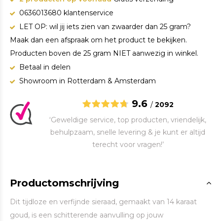
0636013680 klantenservice
LET OP: wil jij iets zien van zwaarder dan 25 gram?
Maak dan een afspraak om het product te bekijken.
Producten boven de 25 gram NIET aanwezig in winkel.
Betaal in delen
Showroom in Rotterdam & Amsterdam
9.6
/
2092
‘Geweldige service, top producten, vriendelijk,
behulpzaam, snelle levering & je kunt er altijd
terecht voor vragen!’
Productomschrijving
Dit tijdloze en verfijnde sieraad, gemaakt van 14 karaat
goud, is een schitterende aanvulling op jouw