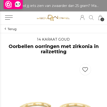
9,7
LET OP: wil jij iets zien van zwaarder dan 25 gram? Maak dan een afspraak om het product te bekijken. Producten boven de 25 gram NIET aanwezig in winkel.
0
Terug
14 KARAAT GOUD
Oorbellen oorringen met zirkonia in
railzetting