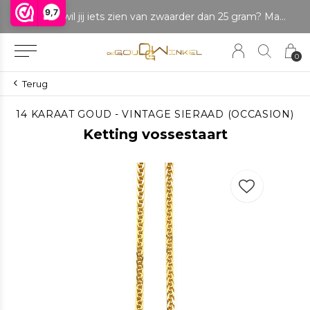
9,7
LET OP: wil jij iets zien van zwaarder dan 25 gram? Maak dan een afspraak om het product te bekijken. Producten boven de 25 gram NIET aanwezig in winkel.
0
Terug
14 KARAAT GOUD - VINTAGE SIERAAD (OCCASION)
Ketting vossestaart