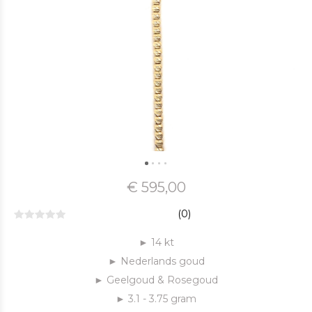
€ 595,00
(0)
► 14 kt
► Nederlands goud
► Geelgoud & Rosegoud
► 3.1 - 3.75 gram