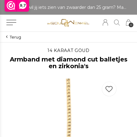
9,7
LET OP: wil jij iets zien van zwaarder dan 25 gram? Maak dan een afspraak om het product te bekijken. Producten boven de 25 gram NIET aanwezig in winkel.
0
Terug
14 KARAAT GOUD
Armband met diamond cut balletjes
en zirkonia's