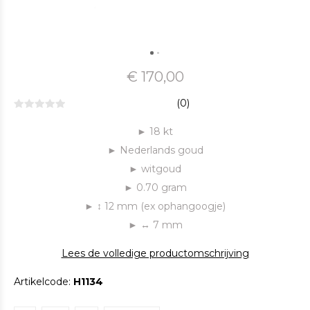
€ 170,00
(0)
► 18 kt
► Nederlands goud
► witgoud
► 0.70 gram
► ↕ 12 ​mm (ex ophangoogje)
► ↔ 7 mm
Lees de volledige productomschrijving
Artikelcode:
H1134