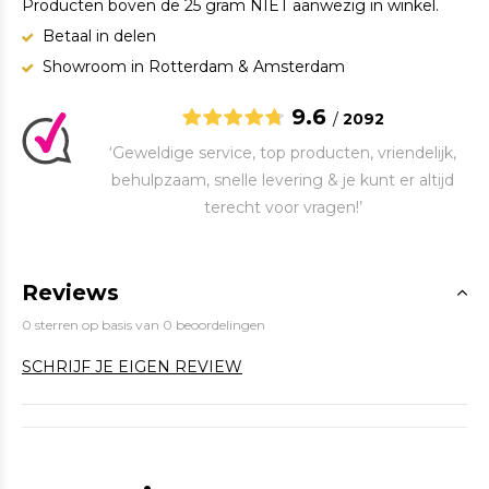
Producten boven de 25 gram NIET aanwezig in winkel.
Betaal in delen
Showroom in Rotterdam & Amsterdam
9.6
/
2092
‘Geweldige service, top producten, vriendelijk,
behulpzaam, snelle levering & je kunt er altijd
terecht voor vragen!’
Reviews
0 sterren op basis van 0 beoordelingen
SCHRIJF JE EIGEN REVIEW