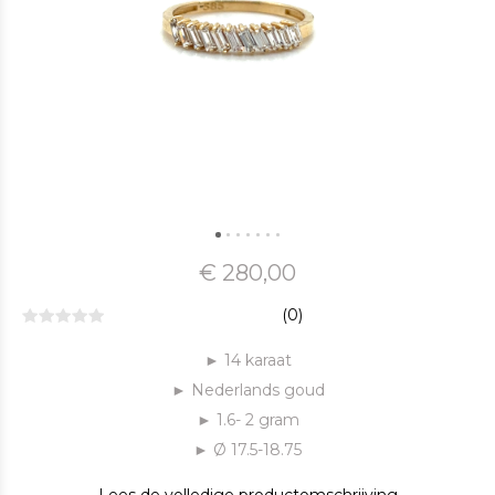
€ 280,00
(0)
► 14 karaat
► Nederlands goud
► 1.6- 2 gram
► Ø 17.5-18.75