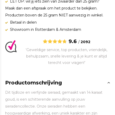
LET OP: wil jij iets zien van zwaarder dan 25 gram?
Maak dan een afspraak om het product te bekijken.
Producten boven de 25 gram NIET aanwezig in winkel.
Betaal in delen
Showroom in Rotterdam & Amsterdam
9.6
/
2092
‘Geweldige service, top producten, vriendelijk,
behulpzaam, snelle levering & je kunt er altijd
terecht voor vragen!’
Productomschrijving
Dit tijdloze en verfijnde sieraad, gemaakt van 14 karaat
goud, is een schitterende aanvulling op jouw
sieradencollectie. Onze sieraden hebben een
hoogwaardige afwerking, een uniek karakter en zijn