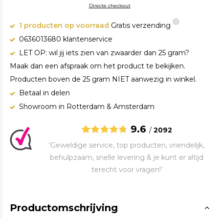
Directe checkout
1 producten op voorraad
Gratis verzending
0636013680 klantenservice
LET OP: wil jij iets zien van zwaarder dan 25 gram?
Maak dan een afspraak om het product te bekijken.
Producten boven de 25 gram NIET aanwezig in winkel.
Betaal in delen
Showroom in Rotterdam & Amsterdam
9.6
/
2092
‘Geweldige service, top producten, vriendelijk,
behulpzaam, snelle levering & je kunt er altijd
terecht voor vragen!’
Productomschrijving