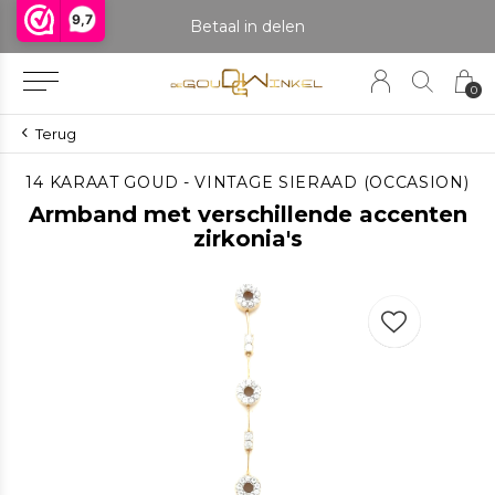
9,7
praak om het product te bekijken. Producten boven de 25 gram NIET aanwezig in winkel.
Betaal in delen
0
Terug
14 KARAAT GOUD - VINTAGE SIERAAD (OCCASION)
Armband met verschillende accenten
zirkonia's