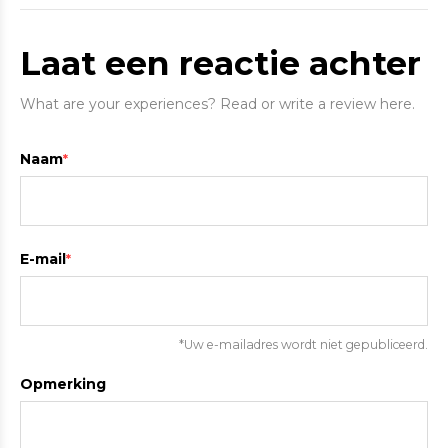
Laat een reactie achter
What are your experiences? Read or write a review here.
Naam
*
E-mail
*
*Uw e-mailadres wordt niet gepubliceerd.
Opmerking