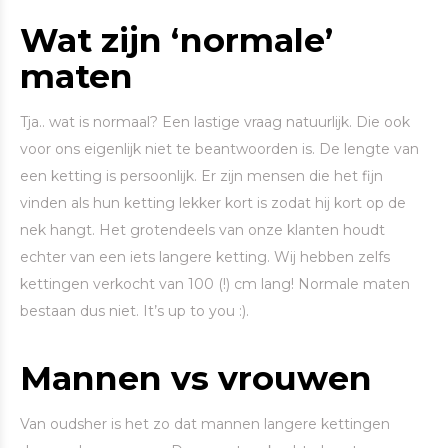
Wat zijn ‘normale’
maten
Tja.. wat is normaal? Een lastige vraag natuurlijk. Die ook
voor ons eigenlijk niet te beantwoorden is. De lengte van
een ketting is persoonlijk. Er zijn mensen die het fijn
vinden als hun ketting lekker kort is zodat hij kort op de
nek hangt. Het grotendeels van onze klanten houdt
echter van een iets langere ketting. Wij hebben zelfs
kettingen verkocht van 100 (!) cm lang! Normale maten
bestaan dus niet. It’s up to you :).
Mannen vs vrouwen
Van oudsher is het zo dat mannen langere kettingen