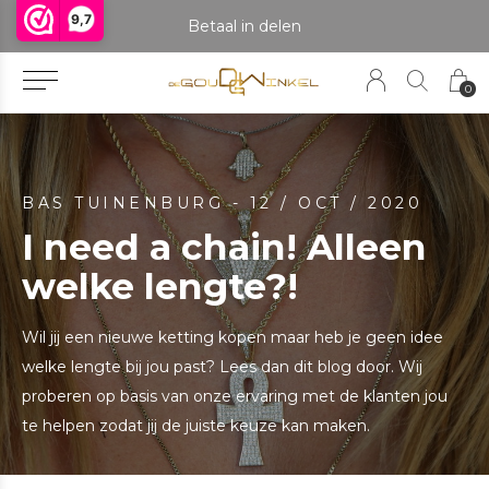
9,7
praak om het product te bekijken. Producten boven de 25 gram NIET aanwezig in winkel.
Betaal in delen
0
BAS TUINENBURG - 12 / OCT / 2020
I need a chain! Alleen
welke lengte?!
Wil jij een nieuwe ketting kopen maar heb je geen idee
welke lengte bij jou past? Lees dan dit blog door. Wij
proberen op basis van onze ervaring met de klanten jou
te helpen zodat jij de juiste keuze kan maken.