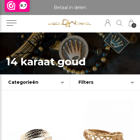
9,7
praak om het product te bekijken. Producten boven de 25 gram NIET aanwezig in winkel.
Betaal in delen
0
14 karaat goud
Categorieën
Filters